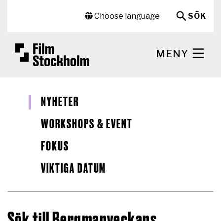
Hoppa till huvudinnehåll
Sekundär meny
Choose language
SÖK
MENY
NYHETER
WORKSHOPS & EVENT
FOKUS
VIKTIGA DATUM
Sök till Bergmanveckans