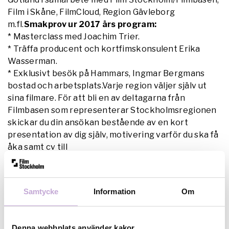
Film i Skåne, FilmCloud, Region Gävleborg
m.fl.
Smakprov ur 2017 års program:
* Masterclass med Joachim Trier.
* Träffa producent och kortfimskonsulent Erika
Wasserman.
* Exklusivt besök på Hammars, Ingmar Bergmans
bostad och arbetsplats.Varje region väljer själv ut
sina filmare. För att bli en av deltagarna från
Filmbasen som representerar Stockholmsregionen
skickar du din ansökan bestående av en kort
presentation av dig själv, motivering varför du ska få
åka samt cv till
bergmanveckan@filmbasen.se
Senast den
3 maj
vill
vi ha din ansökan!
Bilden: Deltagarna fick en exklusiv
frågestund med skådespelaren Willem Dafoe under
Samtycke
Information
Om
2016 års Talangdagar. FOTO: Mikael Ström.
Denna webbplats använder kakor