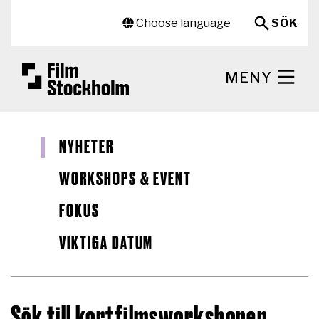
Hoppa till huvudinnehåll
Sekundär meny
Choose language
SÖK
MENY
NYHETER
WORKSHOPS & EVENT
FOKUS
VIKTIGA DATUM
Sök till kortfilmsworkshopen