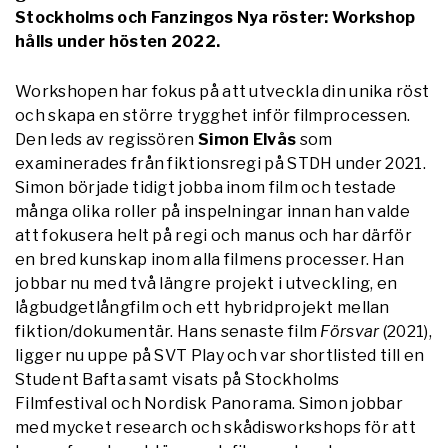
Stockholms och Fanzingos Nya röster: Workshop
hålls under hösten 2022.
Workshopen har fokus på att utveckla din unika röst
och skapa en större trygghet inför filmprocessen.
Den leds av regissören
Simon Elvås
som
examinerades från fiktionsregi på STDH under 2021.
Simon började tidigt jobba inom film och testade
många olika roller på inspelningar innan han valde
att fokusera helt på regi och manus och har därför
en bred kunskap inom alla filmens processer. Han
jobbar nu med två längre projekt i utveckling, en
lågbudgetlångfilm och ett hybridprojekt mellan
fiktion/dokumentär. Hans senaste film
Försvar
(2021),
ligger nu uppe på SVT Play och var shortlisted till en
Student Bafta samt visats på Stockholms
Filmfestival och Nordisk Panorama. Simon jobbar
med mycket research och skådisworkshops för att