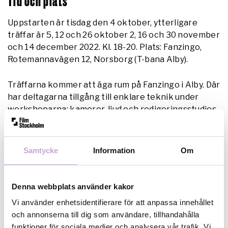
Tid och plats
Uppstarten är tisdag den 4 oktober, ytterligare
träffar är 5, 12 och 26 oktober 2, 16 och 30 november
och 14 december 2022. Kl. 18-20. Plats: Fanzingo,
Rotemannavägen 12, Norsborg (T-bana Alby).
Träffarna kommer att äga rum på Fanzingo i Alby. Där
har deltagarna tillgång till enklare teknik under
workshoparna: kameror, ljud och redigeringsstudios.
Du måste kunna delta vid alla tillfällen.
Deltagande i workshopen ger inget finansiellt stöd
Samtycke
Information
Om
utan fokus ligger på utvecklingen av projekten.
Denna webbplats använder kakor
Vem kan ansöka?
Vi använder enhetsidentifierare för att anpassa innehållet
Du kanske har gjort en kortfilm eller flera, eller
och annonserna till dig som användare, tillhandahålla
musikvideo, och vill fortsätta utveckla ditt filmspråk
funktioner för sociala medier och analysera vår trafik. Vi