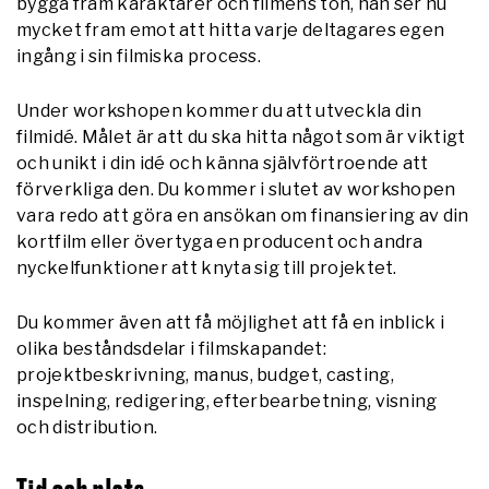
bygga fram karaktärer och filmens ton, han ser nu
mycket fram emot att hitta varje deltagares egen
ingång i sin filmiska process.
Under workshopen kommer du att utveckla din
filmidé. Målet är att du ska hitta något som är viktigt
och unikt i din idé och känna självförtroende att
förverkliga den. Du kommer i slutet av workshopen
vara redo att göra en ansökan om finansiering av din
kortfilm eller övertyga en producent och andra
nyckelfunktioner att knyta sig till projektet.
Du kommer även att få möjlighet att få en inblick i
olika beståndsdelar i filmskapandet:
projektbeskrivning, manus, budget, casting,
inspelning, redigering, efterbearbetning, visning
och distribution.