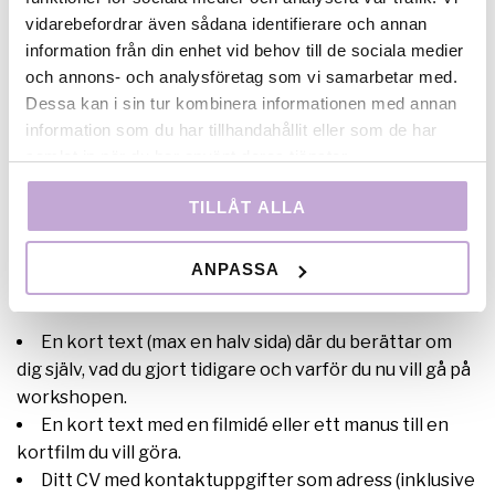
och berättande, men du behöver inte ha gjort film
vidarebefordrar även sådana identifierare och annan
alls tidigare. Ditt kortfilmsprojekt kan vara fiktion
information från din enhet vid behov till de sociala medier
eller hybrid. För att söka behöver du vara bosatt och
och annons- och analysföretag som vi samarbetar med.
verksam i Stockholms län. Det går att söka ensam
Dessa kan i sin tur kombinera informationen med annan
eller tillsammans med dina medskapare.
information som du har tillhandahållit eller som de har
samlat in när du har använt deras tjänster.
Så söker du
TILLÅT ALLA
Mejla din ansökan till
workshop.nyaroster@filmstockholm.se
. I ansökan
ANPASSA
ska inkluderas:
En kort text (max en halv sida) där du berättar om
dig själv, vad du gjort tidigare och varför du nu vill gå på
workshopen.
En kort text med en filmidé eller ett manus till en
kortfilm du vill göra.
Ditt CV med kontaktuppgifter som adress (inklusive