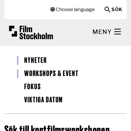
Hoppa till huvudinnehåll
Sekundär meny
Choose language
SÖK
MENY
NYHETER
WORKSHOPS & EVENT
FOKUS
VIKTIGA DATUM
Sök till kortfilmsworkshopen