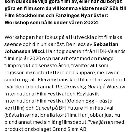
som du skulle vilja göra film av, eller har du börjat
göra en film som du vill komma vidare med? Sök till
Film Stockholms och Fanzingos Nya röster:
Workshop som hålls under våren 2022!
Workshopen har fokus på att utveckla ditt filmiska
seende och din unika röst. Den leds av
Sebastian
Johansson Micci
. Han tog examen från HDK-Valands
filmlinje år 2020 och har arbetat med en mängd
filmprojekt de senaste åren, framför allt som
regissör, manusförfattare och klippare, men även
som fotograf. Flera av hans kortfilmer har varit runt
i världen, bland annat
The Drowning Goat
på Warsaw
International Film Festival och Reykjavik
International Film Festival (Golden Egg – bästa
kortfilm) och
Cancel
på BFI Future Film Festival
(bästa internationella kortfilm). Han jobbar just nu
bland annat med sin långfilmsdebut
Tvestjärten
med
produktionsbolaget Grand Slam AB.