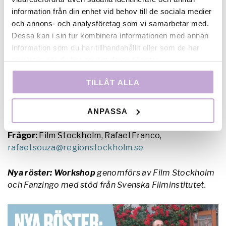
information från din enhet vid behov till de sociala medier
När:
Varannan måndag, från 7 mars till 13 juni. Kl. 18-
och annons- och analysföretag som vi samarbetar med.
20. Du måste kunna delta vid alla tillfällen.
Dessa kan i sin tur kombinera informationen med annan
Var:
Fanzingo, Rotemannavägen 12, Norsborg (T-
information som du har tillhandahållit eller som de har
bana Alby)
samlat in när du har använt deras tjänster.
Så söker du:
TILLÅT ALLA
Ansökan är inte längre öppen.
ANPASSA
Frågor:
Film Stockholm, Rafael Franco,
rafael.souza@regionstockholm.se
Nya röster: Workshop
genomförs av Film Stockholm
och Fanzingo med stöd från Svenska Filminstitutet.