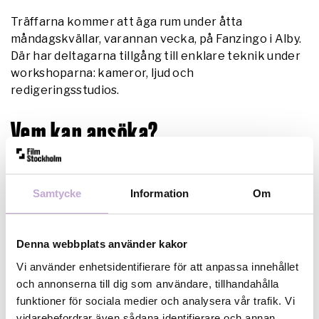
Träffarna kommer att äga rum under åtta
måndagskvällar, varannan vecka, på Fanzingo i Alby.
Där har deltagarna tillgång till enklare teknik under
workshoparna: kameror, ljud och
redigeringsstudios.
Vem kan ansöka?
Du kanske har gjort en kortfilm eller flera, eller
musikvideo, och vill fortsätta utveckla ditt filmspråk
Samtycke
Information
Om
och berättande, men du behöver inte ha gjort film
alls tidigare. Ditt kortfilmsprojekt kan vara fiktion
eller hybrid. För att söka behöver du vara bosatt och
Denna webbplats använder kakor
verksam i Stockholms län. Det går att söka ensam
Vi använder enhetsidentifierare för att anpassa innehållet
eller tillsammans med ditt team.
och annonserna till dig som användare, tillhandahålla
funktioner för sociala medier och analysera vår trafik. Vi
Tid och plats
vidarebefordrar även sådana identifierare och annan