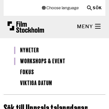
Hoppa till huvudinnehåll
Sekundär meny
Choose language
SÖK
MENY
NYHETER
WORKSHOPS & EVENT
FOKUS
VIKTIGA DATUM
Sök till Uppsala talangdagar