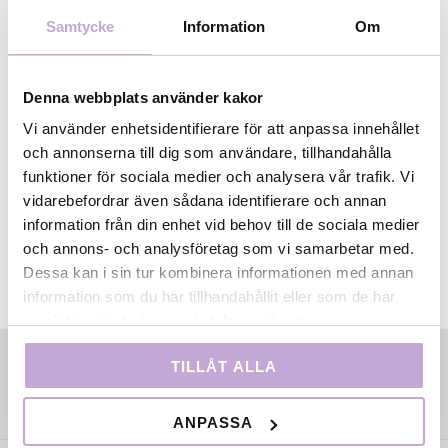
(länken öppnas i ny flik)
.
Samtycke
Information
Om
Film Stockholm samverkar med Uppsala
Kortfilmfestival kring Uppsala Talangdagar och
Denna webbplats använder kakor
Kortfilmspitch, som genomförs med stöd från
Vi använder enhetsidentifierare för att anpassa innehållet
Svenska Filminstitutet.
och annonserna till dig som användare, tillhandahålla
funktioner för sociala medier och analysera vår trafik. Vi
vidarebefordrar även sådana identifierare och annan
information från din enhet vid behov till de sociala medier
och annons- och analysföretag som vi samarbetar med.
Dessa kan i sin tur kombinera informationen med annan
information som du har tillhandahållit eller som de har
samlat in när du har använt deras tjänster.
TILLÅT ALLA
ANPASSA