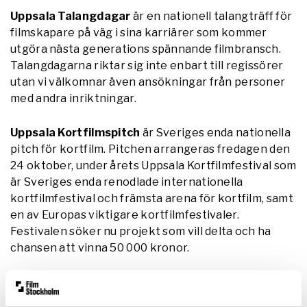
Uppsala Talangdagar
är en nationell talangträff för
filmskapare på väg i sina karriärer som kommer
utgöra nästa generations spännande filmbransch.
Talangdagarna riktar sig inte enbart till regissörer
utan vi välkomnar även ansökningar från personer
med andra inriktningar.
Uppsala Kortfilmspitch
är Sveriges enda nationella
pitch för kortfilm. Pitchen arrangeras fredagen den
24 oktober, under årets Uppsala Kortfilmfestival som
är Sveriges enda renodlade internationella
kortfilmfestival och främsta arena för kortfilm, samt
en av Europas viktigare kortfilmfestivaler.
Festivalen söker nu projekt som vill delta och ha
chansen att vinna 50 000 kronor.
Ansökan till talangdagarna och pitchen görs
separat.
Läs mer på Uppsala Kortfilmfestivals webb