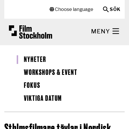
Hoppa till huvudinnehåll
Sekundär meny
Choose language
SÖK
MENY
NYHETER
WORKSHOPS & EVENT
FOKUS
VIKTIGA DATUM
Sthlmsfilmare tävlar i Nordisk