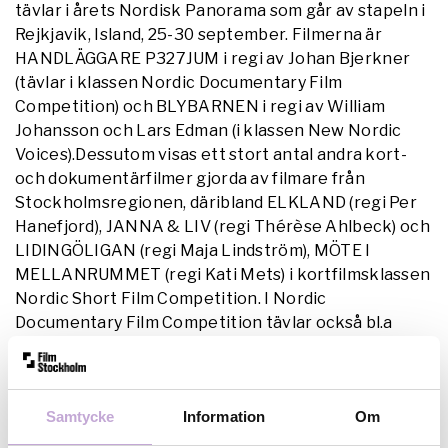
tävlar i årets Nordisk Panorama som går av stapeln i
Rejkjavik, Island, 25-30 september. Filmerna är
HANDLÄGGARE P327JUM i regi av Johan Bjerkner
(tävlar i klassen Nordic Documentary Film
Competition) och BLYBARNEN i regi av William
Johansson och Lars Edman (i klassen New Nordic
Voices).Dessutom visas ett stort antal andra kort-
och dokumentärfilmer gjorda av filmare från
Stockholmsregionen, däribland ELKLAND (regi Per
Hanefjord), JANNA & LIV (regi Thérèse Ahlbeck) och
LIDINGÖLIGAN (regi Maja Lindström), MÖTE I
MELLANRUMMET (regi Kati Mets) i kortfilmsklassen
Nordic Short Film Competition. I Nordic
Documentary Film Competition tävlar också bl.a
filmen VIDEOCRACY, i regi av Erik
Gandini.Filmbasen/Film Stockholms konsulent
kommer att närvara som en av finansiärerna på
Samtycke
Information
Om
Nordisk Forum vid Nordisk Panorama. Läs mer om
årets Nordisk Panorama
här
och om Nordisk Forum