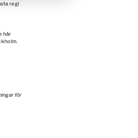
sta regi
e här
ockholm.
ingar för