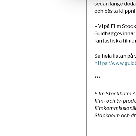
sedan länge döda 
och bästa klippni
– Vi på Film Stockh
Guldbaggevinnarna
fantastiska filmer
Se hela listan p
https://www.guld
***
Film Stockholm AB
film- och tv-pro
filmkommissionär
Stockholm och dr