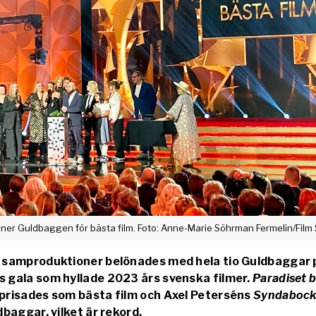
nner Guldbaggen för bästa film. Foto: Anne-Marie Söhrman Fermelin/Film
 samproduktioner belönades med hela tio Guldbaggar 
 gala som hyllade 2023 års svenska filmer.
Paradiset 
prisades som bästa film och Axel Peterséns
Syndaboc
baggar, vilket är rekord.