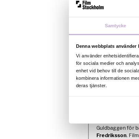
Samtycke
Denna webbplats använder 
Vi använder enhetsidentifiera
Axel Petersén tar emo
Anne-Marie Söhrman F
för sociala medier och analys
enhet vid behov till de soci
Syndabocken
av
kombinera informationen med 
manliga skådespel
deras tjänster.
biroll (
Christophe
Krantz
), bästa lj
Syndabocken
han
överraska sin for
Guldbaggen för b
Fredriksson
. Fil