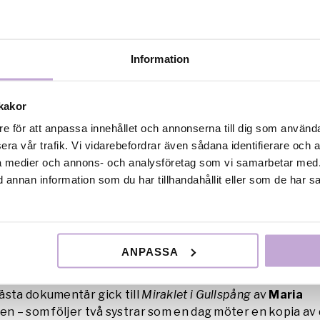
Information
kakor
re för att anpassa innehållet och annonserna till dig som användar
t Guldbaggen för bästa regi för Syndabocken, som fick rekordmånga sju Gu
ermelin/Film Stockholm.
era vår trafik. Vi vidarebefordrar även sådana identifierare och 
ala medier och annons- och analysföretag som vi samarbetar med.
Axel Petersén
tog hem hela sju Guldbaggar: bästa regi, b
annan information som du har tillhandahållit eller som de har sa
are i en huvudroll (
Joel Spira
), bästa manliga skådespela
r Wagelin
), bästa foto (
Josua Enblom
), bästa klippning (
R
uddesign (
Andreas Franck
) och bästa originalmusik (
Baba 
dlar om lotterisvindlaren Dimman som kommer till Malta 
ANPASSA
ne vän och kollega inför hans bröllop.
ästa dokumentär gick till
Miraklet i Gullspång
av
Maria
men – som följer två systrar som en dag möter en kopia av