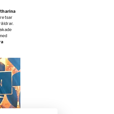
tharina
kretsar
äldrar.
vakade
 med
ra