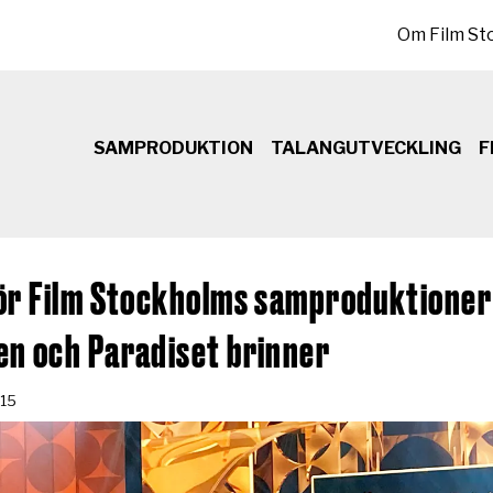
Sekundär meny
Om Film St
SAMPRODUKTION
TALANGUTVECKLING
F
ör Film Stockholms samproduktioner
n och Paradiset brinner
-15