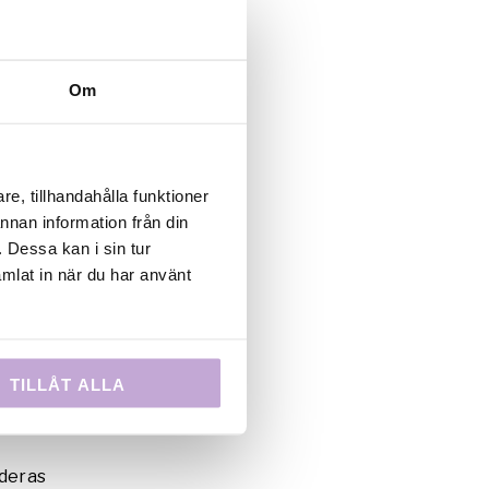
Om
e, tillhandahålla funktioner
ldbaggar. Foto:
annan information från din
 Dessa kan i sin tur
ästa
mlat in när du har använt
re i en
obert
Stiltz
).
för att
TILLÅT ALLA
 deras