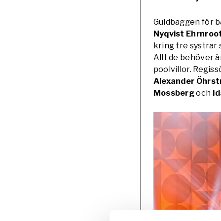
Guldbaggen för bäs
Nyqvist Ehrnroo
kring tre systrar
Allt de behöver ä
poolvillor. Regis
Alexander Öhrst
Mossberg
och
Id