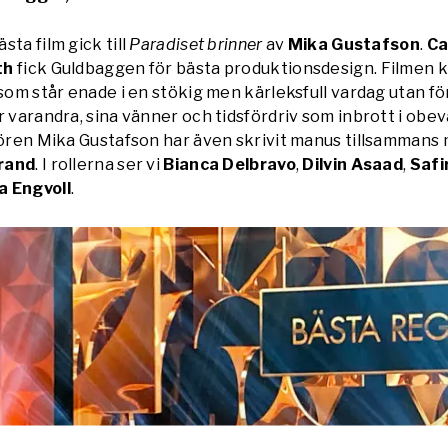
ta film gick till
Paradiset brinner
av
Mika Gustafson
.
Ca
th
fick Guldbaggen för bästa produktionsdesign. Filmen 
 som står enade i en stökig men kärleksfull vardag utan för
r varandra, sina vänner och tidsfördriv som inbrott i obe
sören Mika Gustafson har även skrivit manus tillsammans
rand
. I rollerna ser vi
Bianca Delbravo
,
Dilvin Asaad
,
Safi
a Engvoll
.