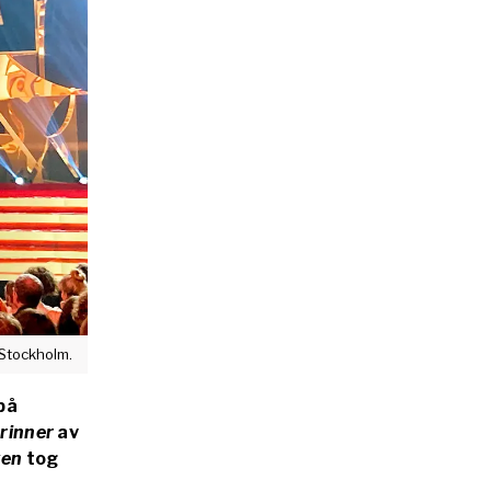
 Stockholm.
på
brinner
av
ken
tog