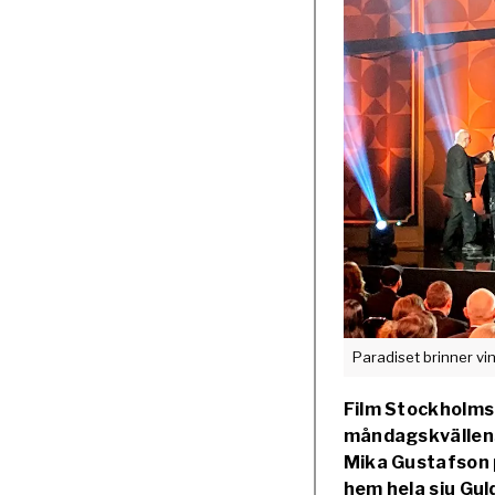
Paradiset brinner vi
Film Stockholms
måndagskvällens
Mika Gustafson 
hem hela sju Guld