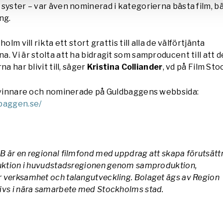
syster – var även nominerad i kategorierna bästa film, bä
ng.
olm vill rikta ett stort grattis till alla de välförtjänta
. Vi är stolta att ha bidragit som samproducent till att d
na har blivit till, säger
Kristina Colliander
, vd på Film St
å vinnare och nominerade på Guldbaggens webbsida:
baggen.se/
 är en regional filmfond med uppdrag att skapa förutsättn
duktion i huvudstadsregionen genom samproduktion,
 verksamhet och talangutveckling. Bolaget ägs av Region
ivs i nära samarbete med Stockholms stad.