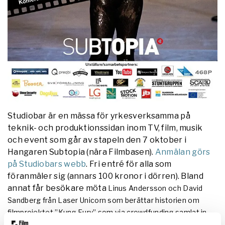
Studiobar är en mässa för yrkesverksamma på
teknik- och produktionssidan inom TV, film, musik
och event som går av stapeln den 7 oktober i
Hangaren Subtopia (nära Filmbasen).
Anmälan görs
på Studiobars webb
. Fri entré för alla som
föranmäler sig (annars 100 kronor i dörren). Bland
annat får besökare möta
Linus Andersson och David
Sandberg från Laser Unicorn som berättar historien om
filmprojektet ”Kung Fury” som via crowdfunding samlat in
4,3 miljoner kronor. Det gör projektet till den mest