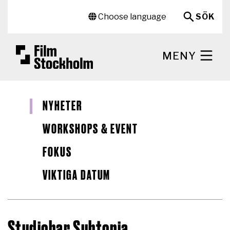
Hoppa till huvudinnehåll
Sekundär meny
Choose language
SÖK
MENY
NYHETER
WORKSHOPS & EVENT
FOKUS
VIKTIGA DATUM
Studiobar Subtopia