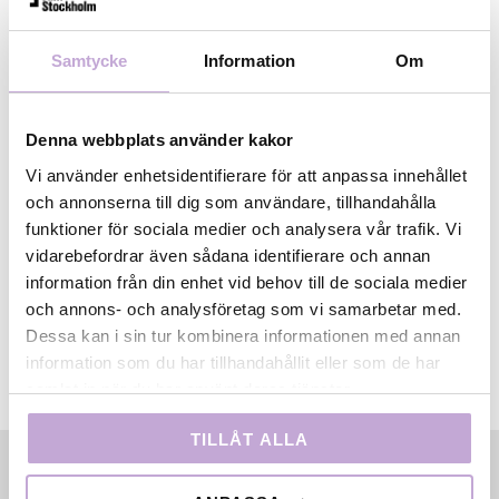
framgångsrika gräsrotsfinansieringen i Sverige genom
tiderna. Succén har bland annat lett till ett samarbete med
Samtycke
Information
Om
ett produktionsbolag i Hollywood. Du får också
spridningstips från YouTube och Luger, och handfasta råd
från tre kunniga ljusdesigners, livemusik av aktuella artister
Denna webbplats använder kakor
och underbar mat från Provins.
Filmbasen kommer vara på
Vi använder enhetsidentifierare för att anpassa innehållet
plats så passa också på att hälsa på oss och ställ frågor!
och annonserna till dig som användare, tillhandahålla
Läs hela programmet
.
funktioner för sociala medier och analysera vår trafik. Vi
vidarebefordrar även sådana identifierare och annan
information från din enhet vid behov till de sociala medier
och annons- och analysföretag som vi samarbetar med.
Dessa kan i sin tur kombinera informationen med annan
information som du har tillhandahållit eller som de har
samlat in när du har använt deras tjänster.
TILLÅT ALLA