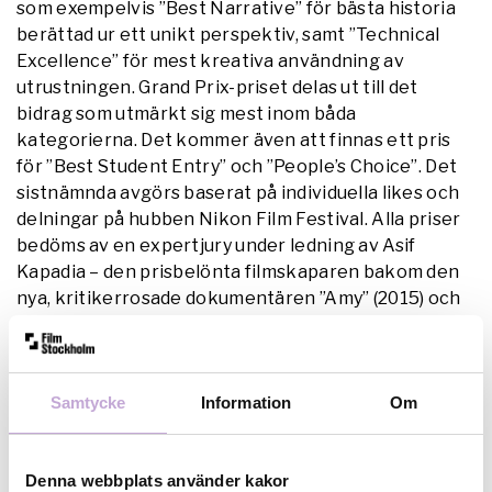
som exempelvis ”Best Narrative” för bästa historia
berättad ur ett unikt perspektiv, samt ”Technical
Excellence” för mest kreativa användning av
utrustningen. Grand Prix-priset delas ut till det
bidrag som utmärkt sig mest inom båda
kategorierna. Det kommer även att finnas ett pris
för ”Best Student Entry” och ”People’s Choice”. Det
sistnämnda avgörs baserat på individuella likes och
delningar på hubben Nikon Film Festival. Alla priser
bedöms av en expertjury under ledning av Asif
Kapadia – den prisbelönta filmskaparen bakom den
nya, kritikerrosade dokumentären ”Amy” (2015) och
BAFTA-vinnaren ”Senna” (2010).
Mer information och villkor för sökande, se
hemsidan www.nikonfilmfestival.com
Samtycke
Information
Om
Denna webbplats använder kakor