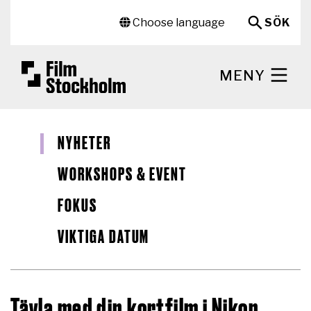
Hoppa till huvudinnehåll
Sekundär meny
Choose language
SÖK
MENY
NYHETER
WORKSHOPS & EVENT
FOKUS
VIKTIGA DATUM
Tävla med din kortfilm i Nikon