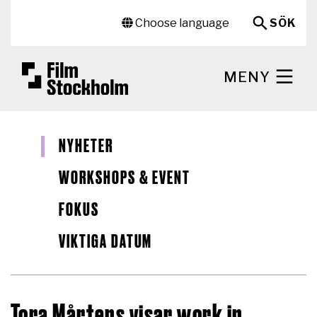
Hoppa till huvudinnehåll
Sekundär meny
Choose language
SÖK
MENY
NYHETER
WORKSHOPS & EVENT
FOKUS
VIKTIGA DATUM
Tora Mårtens visar work in