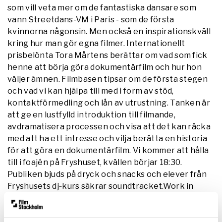
som vill veta mer om de fantastiska dansare som
vann Streetdans-­VM i Paris -­ som de första
kvinnorna någonsin. Men också en inspirationskväll
kring hur man gör egna filmer. Internationellt
prisbelönta Tora Mårtens berättar om vad som fick
henne att börja göra dokumentärfilm och hur hon
väljer ämnen. Filmbasen tipsar om de första stegen
och vad vi kan hjälpa till med i form av stöd,
kontaktförmedling och lån av utrustning. Tanken är
att ge en lustfylld introduktion till filmande,
avdramatisera processen och visa att det kan räcka
med att ha ett intresse och vilja berätta en historia
för att göra en dokumentärfilm. Vi kommer att hålla
till i foajén på Fryshuset, kvällen börjar 18:30.
Publiken bjuds på dryck och snacks och elever från
Fryshusets dj­‐kurs säkrar soundtracket.Work in
progress-­visningen pågår 19-­‐20.Se trailern till
”Martha and Niki” (f.d. ”Dear Dance”):
http://www.youtube.com/watch?v=qOdy0yAUB6M