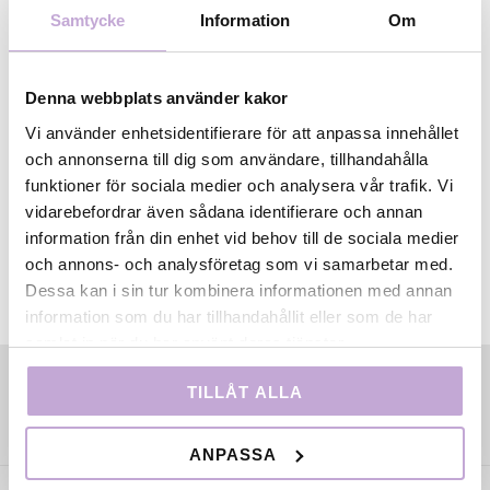
Samtycke
Information
Om
Tora deltog i Filmbasens första talangprogram 2008,
och fick då ett årslångt stipendium i form av teknik,
coaching och kreativa samtal i grupp tillsammans
Denna webbplats använder kakor
med andra regissörer och Filmbasens Anne-Marie
Söhrman Fermelin.
Vi använder enhetsidentifierare för att anpassa innehållet
och annonserna till dig som användare, tillhandahålla
funktioner för sociala medier och analysera vår trafik. Vi
vidarebefordrar även sådana identifierare och annan
information från din enhet vid behov till de sociala medier
och annons- och analysföretag som vi samarbetar med.
Dessa kan i sin tur kombinera informationen med annan
information som du har tillhandahållit eller som de har
samlat in när du har använt deras tjänster.
TILLÅT ALLA
ANPASSA