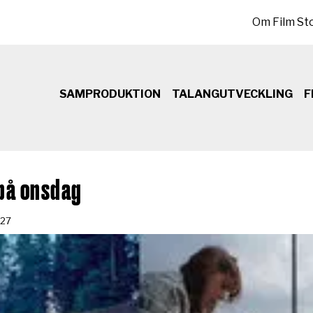
Sekundär meny
Om Film St
SAMPRODUKTION
TALANGUTVECKLING
F
 på onsdag
-27