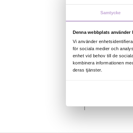
arrangerar ett w
Debut och sedan a
Samtycke
crowdfundingfond
en unik inblick i
väntan på tvångs
Denna webbplats använder 
IMAGINARY COUNTR
Vi använder enhetsidentifiera
chilenska statsku
för sociala medier och analys
på mingel och ny
enhet vid behov till de soci
välkomna! DAGSP
kombinera informationen med 
dagen 75 kr STHL
deras tjänster.
entré
STHLM Debut
Stockholm-Mälarda
Stockholms läns l