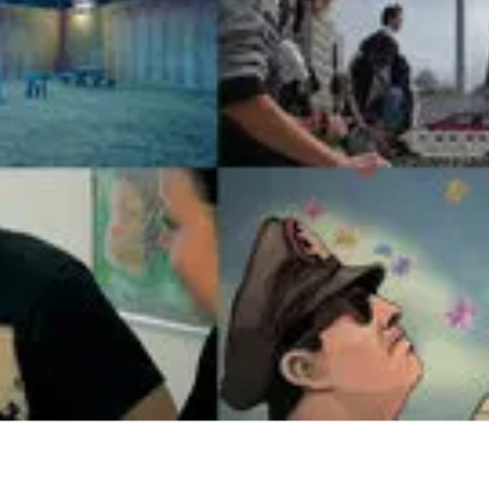
t Tempo för hela slanten! Vi hoppas träffa många av er i 
sdag då vi tillsammans med Filmregion Stockholm Mälarda