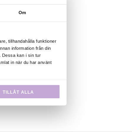
 STHLM
 den nya
Om
ET får vi
vas i
en
e, tillhandahålla funktioner
bjuds det
annan information från din
Varmt
 Dessa kan i sin tur
 hela WIP
mlat in när du har använt
mregion
nansiär är
TILLÅT ALLA