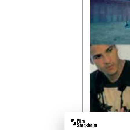
Nästa vecka är de
inte minst på on