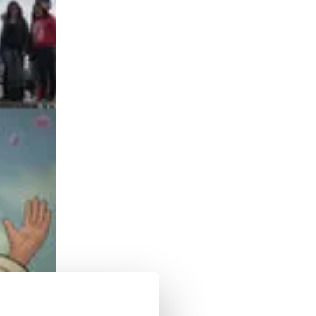
vimlet,
len