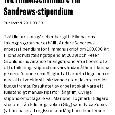
Sandrews-stipendium
Publicerad: 2011-03-30
Två filmare som går eller har gått Filmbasens
talangprogram har erhållit Anders Sandrews
arbetsstipendium för filmmanuskript om 100.000 kr:
Fijona Jonuzi (talangstipendiat 2009) och Peter
Grönlund (nuvarande talangstipendiat).Stipendiet är
ett utbildningsstipendium vars ändamål är att kunna
ge den sökande en möjlighet att arbeta i lugn och ro
med att utveckla sitt skrivande utan tidspress eller
budgetramar. Resultatet av arbetet skall vara ett
fullständigt manuskript (för långfilm).Övriga
stipendiemottagare var Marlene Högmark (tidigare
student från Filmhögskolan i Gbg) samt Ivica Zubak
(sthlmsbaserad regissör som långfilmsdebuterade