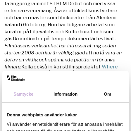
talangprogrammet STHLM Debut och med vissa
externa evenemang. Åsa är utbildad konstvetare
och har en master som filmkurator från Akademi
Valand i Göteborg. Hon har tidigare arbetat som
kurator på Liljevalchs och Kulturhuset och som
gästkoordinator på Tempo dokumentärfestival.
-
Filmbasens verksamhet har intresserat mig sedan
starten 2008 och jag är väldigt glad att nu få vara en
del av en viktig och spännande plattform för unga
filmare.
Kolla också in konstfilmsprojektet
Where
Dreams Cross
som Åsa driver!Åsa nås på
asa@filmbasen.se
Samtycke
Information
Om
Denna webbplats använder kakor
Vi använder enhetsidentifierare för att anpassa innehållet