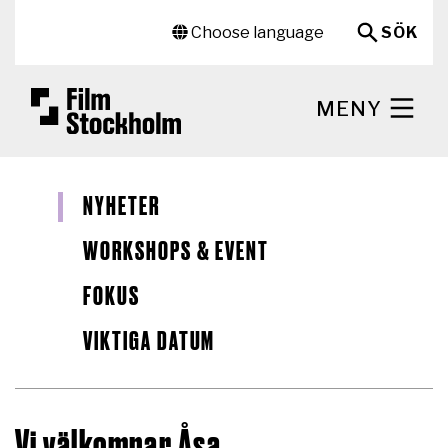
Hoppa till huvudinnehåll
Sekundär meny
Choose language
SÖK
MENY
NYHETER
WORKSHOPS & EVENT
FOKUS
VIKTIGA DATUM
Vi välkomnar Åsa