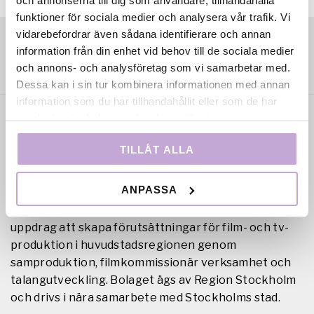
och annonserna till dig som användare, tillhandahålla
funktioner för sociala medier och analysera vår trafik. Vi
vidarebefordrar även sådana identifierare och annan
information från din enhet vid behov till de sociala medier
och annons- och analysföretag som vi samarbetar med.
Dessa kan i sin tur kombinera informationen med annan
information som du har tillhandahållit eller som de har
samlat in när du har använt deras tjänster.
TILLÅT ALLA
ANPASSA
Film Stockholm AB är en regional filmfond med
uppdrag att skapa förutsättningar för film- och tv-
produktion i huvudstadsregionen genom
samproduktion, filmkommissionär verksamhet och
talangutveckling. Bolaget ägs av Region Stockholm
och drivs i nära samarbete med Stockholms stad.