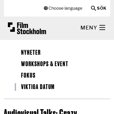
Hoppa till huvudinnehåll
Sekundär meny
Choose language
SÖK
MENY
NYHETER
WORKSHOPS & EVENT
FOKUS
VIKTIGA DATUM
Audiovisual Talks: Crazy