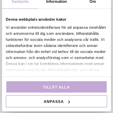
Samtycke
Information
Om
Denna webbplats använder kakor
Vi använder enhetsidentifierare för att anpassa innehållet
Film Stockholm AB är en regional filmfond med
och annonserna till dig som användare, tillhandahålla
uppdrag att skapa förutsättningar för film- och tv-
funktioner för sociala medier och analysera vår trafik. Vi
produktion i huvudstadsregionen genom
vidarebefordrar även sådana identifierare och annan
samproduktion, filmkommissionär verksamhet och
information från din enhet vid behov till de sociala medier
talangutveckling. Bolaget ägs av Region Stockholm
och annons- och analysföretag som vi samarbetar med.
och drivs i nära samarbete med Stockholms stad.
Dessa kan i sin tur kombinera informationen med annan
information som du har tillhandahållit eller som de har
samlat in när du har använt deras tjänster.
TILLÅT ALLA
ANPASSA
Snabblänkar