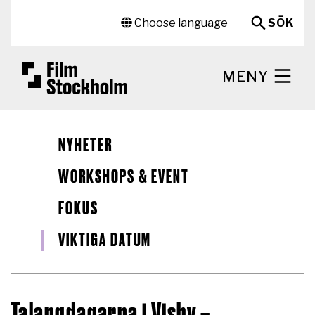
Hoppa till huvudinnehåll
Sekundär meny
Choose language
SÖK
MENY
NYHETER
WORKSHOPS & EVENT
FOKUS
VIKTIGA DATUM
Talangdagarna i Visby –