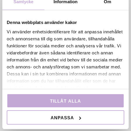
Samtycke
Information
Om
Denna webbplats använder kakor
Vi använder enhetsidentifierare för att anpassa innehållet
Film Stockholm AB är en regional filmfond med
och annonserna till dig som användare, tillhandahålla
uppdrag att skapa förutsättningar för film- och tv-
funktioner för sociala medier och analysera vår trafik. Vi
produktion i huvudstadsregionen genom
vidarebefordrar även sådana identifierare och annan
samproduktion, filmkommissionär verksamhet och
information från din enhet vid behov till de sociala medier
talangutveckling. Bolaget ägs av Region Stockholm
och annons- och analysföretag som vi samarbetar med.
och drivs i nära samarbete med Stockholms stad.
Dessa kan i sin tur kombinera informationen med annan
information som du har tillhandahållit eller som de har
samlat in när du har använt deras tjänster.
TILLÅT ALLA
ANPASSA
Snabblänkar