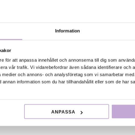
ber. Filmen ska skickas till Tempo Dokumentärfestival, 
ockholm (Märk kuvertet ”NEW DOC” och titeln på filmen) 
fo (kort synopsis, kontaktinfo, CV, bilder i minst 300 dpi p
mailas till
newdoc@filmbasen.se
. Skriv titel och regissör i
ilet.
Bilden föreställer 2011 års New Doc vinnare: Anna Ju
Information
N I ELEFANTHUSET.
Tempo har också öppnat anmälan för
entary Short Award 2012 och Tempo Documentary Awar
kakor
ävlingen för svenska dokumentärfilmer som är max 30 mi
mpo Dokumentärfestival i samarbete med Svenska Filmin
re för att anpassa innehållet och annonserna till dig som användar
ch Andra Lasmanis) och Filmregion Stockholm/Mälardalen. 
era vår trafik. Vi vidarebefordrar även sådana identifierare och 
.
1
ala medier och annons- och analysföretag som vi samarbetar med.
annan information som du har tillhandahållit eller som de har sa
ry Award är den största dokumentärfilmstävlingen för 
nst 50 minuter) och arrangeras i samarbete med Svens
ch Stockholms stad. Deadline
.
4 november 2011
ANPASSA
lmerna visas under Tempo Dokumentärfestival 6-11 mars 