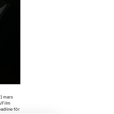
11 mars
n/Film
adline för