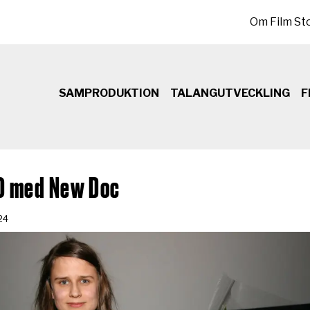
Sekundär meny
Om Film St
SAMPRODUKTION
TALANGUTVECKLING
F
0 med New Doc
24