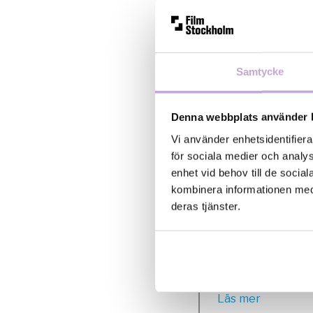
anmälan:18 novem
17099, 104 62 St
ska fullständig in
samt från filmen) 
ämnesraden på ma
Samtycke
vann med POETE
klasserna Docum
Denna webbplats använder 
Short Award är t
arrangeras av Te
Vi använder enhetsidentifiera
(Cecilia Lidin o
för sociala medier och analys
18 november 201
enhet vid behov till de soci
kombinera informationen med 
Tempo Documenta
deras tjänster.
dokumentärer (mi
Filminstitutet o
De nominerade fi
Läs mer