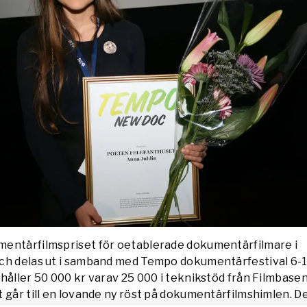
entärfilmspriset för oetablerade dokumentärfilmare i
ch delas ut i samband med Tempo dokumentärfestival 6-
håller 50 000 kr varav 25 000 i teknikstöd från Filmbase
 går till en lovande ny röst på dokumentärfilmshimlen. De