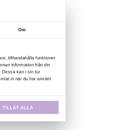
Box
samtidigt
å regissör
hlin som
Om
d. Tempo
nuter och
stitutet
e, tillhandahålla funktioner
Deadline
annan information från din
 Dessa kan i sin tur
mlat in när du har använt
svenska
ka
TILLÅT ALLA
2012.