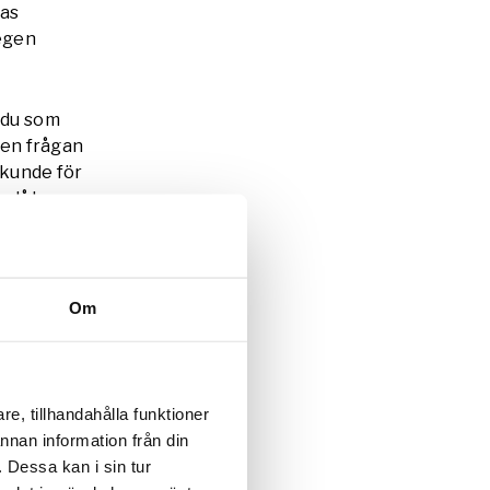
ras
 egen
r du som
 den frågan
 kunde för
e låter
st som
”
Om
tipendiet.
ktion som
arbeta i
r att höra
e, tillhandahålla funktioner
annan information från din
 Dessa kan i sin tur