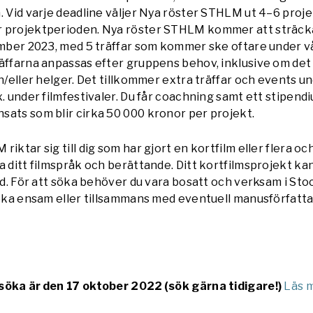
. Vid varje deadline väljer Nya röster STHLM ut 4–6 proje
 projektperioden. Nya röster STHLM kommer att sträcka
vember 2023, med 5 träffar som kommer ske oftare under v
äffarna anpassas efter gruppens behov, inklusive om det 
ch/eller helger. Det tillkommer extra träffar och events un
x. under filmfestivaler. Du får coachning samt ett stipendi
sats som blir cirka 50 000 kronor per projekt.
iktar sig till dig som har gjort en kortfilm eller flera och 
a ditt filmspråk och berättande. Ditt kortfilmsprojekt ka
rid. För att söka behöver du vara bosatt och verksam i St
söka ensam eller tillsammans med eventuell manusförfatt
söka är den 17 oktober 2022 (sök gärna tidigare!)
Läs 