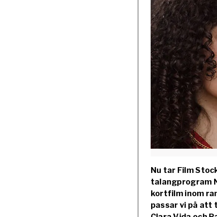
Nu tar Film Stoc
talangprogram N
kortfilm inom r
passar vi på att
Clara Vida och 