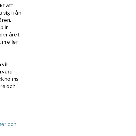
kt att
 sig från
åren.
blir
der året,
um eller
vill
n vara
ockholms
are och
mer och