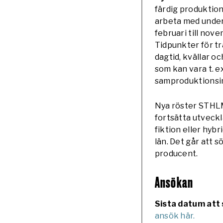
färdig produktion
arbeta med under
februari till no
Tidpunkter för tr
dagtid, kvällar o
som kan vara t. e
samproduktionsin
Nya röster STHLM r
fortsätta utveckl
fiktion eller hyb
län. Det går att 
producent.
Ansökan
Sista datum att 
ansök här.