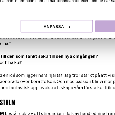
lla träffar har vi haft specifika teman kring filmskapande
annan information som du har tillhandahållit eller som de har sa
 från manusskrivande till postproduktion. Det som hjälpt
initivt varit manus- och regiträffarna. Under regiträffen g
d en regissör faktiskt gör som konstnärlig ledare. Jag i
d kommunikation från regi, både förproduktion men äve
ANPASSA
ör att en inspelning kan rulla smidigt. Det hade jag väldi
 att det definitivt underlättade för oss att ha god komm
arna.”
s till den som tänkt söka till den nya omgången?
och ha kul!”
 en idé som ligger nära hjärtat! Jag tror starkt på att vi
ssionerade över berättelsen. Och med passion blir vi mer 
en fantastisk upplevelse att skapa våra första kortfilme
 STHLM
LM
består dels av ett stipendium, dels av handledning från i