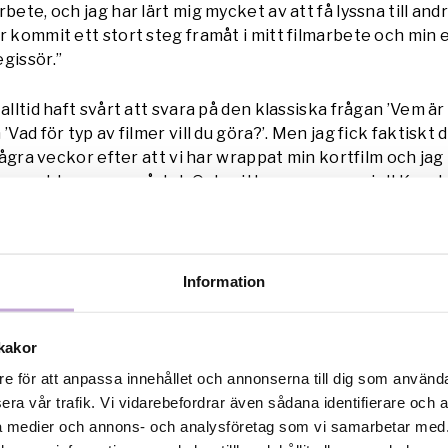
bete, och jag har lärt mig mycket av att få lyssna till and
r kommit ett stort steg framåt i mitt filmarbete och min
gissör.”
alltid haft svårt att svara på den klassiska frågan ’Vem ä
’Vad för typ av filmer vill du göra?’. Men jag fick faktiskt
 några veckor efter att vi har wrappat min kortfilm och jag
n problem svara på det. Och mitt svar var genuint! Kansk
 tid på Nya Röster STHLM har hjälpt mig att hitta min rö
 och hitta det som urskiljer mitt filmskapande från andra.
er STHLM bidragit med under produktionen av er film?
Information
r har gjort otroligt mycket för produktionen. Inte minst s
lle vi aldrig lyckats få ihop en så fin och proffsig produ
kakor
kulle aldrig ha lärt mig så mycket som jag gjorde av att få 
ion. Att ha en stödgrupp under inspelning samt en mento
re för att anpassa innehållet och annonserna till dig som användar
digt stor trygghet för mig.”
era vår trafik. Vi vidarebefordrar även sådana identifierare och 
ala medier och annons- och analysföretag som vi samarbetar med.