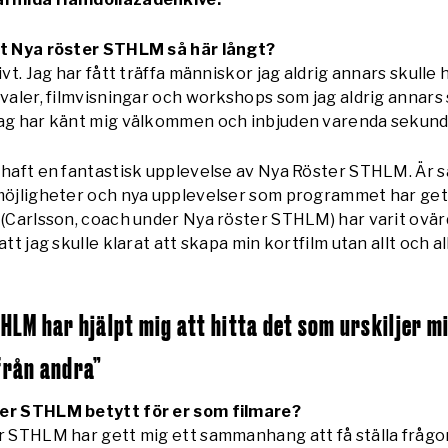
vt Nya röster STHLM så här långt?
ivt. Jag har fått träffa människor jag aldrig annars skulle h
ivaler, filmvisningar och workshops som jag aldrig annars 
jag har känt mig välkommen och inbjuden varenda sekund
 haft en fantastisk upplevelse av Nya Röster STHLM. Är s
 möjligheter och nya upplevelser som programmet har get
 (Carlsson, coach under Nya röster STHLM) har varit ovärd
att jag skulle klarat att skapa min kortfilm utan allt och al
HLM har hjälpt mig att hitta det som urskiljer m
från andra”
ter STHLM betytt för er som filmare?
r STHLM har gett mig ett sammanhang att få ställa frågo