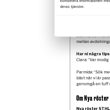
Parmida: “Under a
kombinera informationen med 
gått igenom. Allt
deras tjänster.
generellt har def
igenom med oss va
mycket låg på go
produktion, som g
åtanke, och kände
mellan avdelning
Har ni några tip
Clara: “Var modig 
Parmida: “Sök med
bäst när vi är pa
genomgå en tuff m
Om Nya röster
Nya röster STH