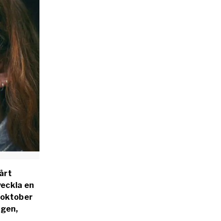
årt
veckla en
 oktober
ngen,