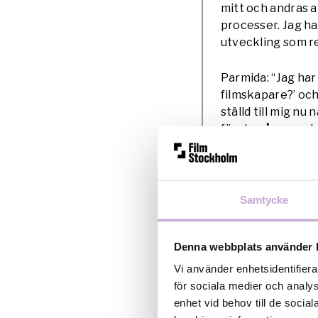
mitt och andras ar
processer. Jag ha
utveckling som re
Parmida: “Jag har 
filmskapare?’ och 
ställd till mig nu
första gången uta
klyschigt men min
kreatör, utforska
Vad har Nya röst
Samtycke
Clara: “Nya röste
Utan pengarna sku
Denna webbplats använder 
det blev och jag s
en sådan produkt
Vi använder enhetsidentifiera
av sig till var väl
för sociala medier och analys
enhet vid behov till de soci