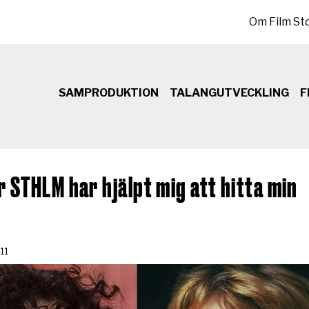
Sekundär meny
Om Film St
SAMPRODUKTION
TALANGUTVECKLING
F
 STHLM har hjälpt mig att hitta min
11