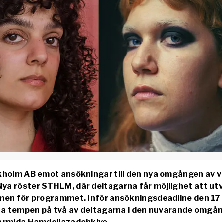
kholm AB emot ansökningar till den nya omgången av v
ya röster STHLM, där deltagarna får möjlighet att ut
amen för programmet. Inför ansökningsdeadline den 17
 ta tempen på två av deltagarna i den nuvarande omgå
Parmida Hamdollazadehkive.