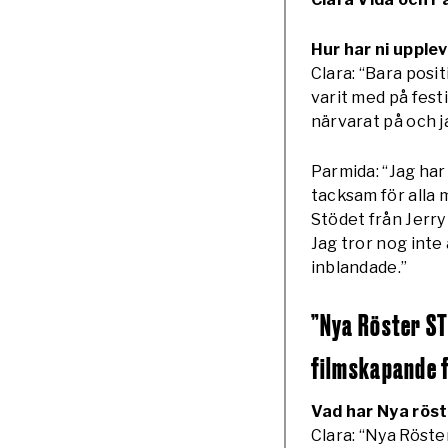
Hur har ni upple
Clara: “Bara posit
varit med på fest
närvarat på och 
Parmida: “Jag har
tacksam för alla
Stödet från Jerry
Jag tror nog inte 
inblandade.”
”Nya Röster ST
filmskapande 
Vad har Nya rös
Clara: “Nya Röste