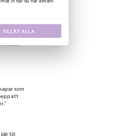
 som vi
mlat in när du har använt
 mig mest
ick Jerry
nsåg att
n under
TILLÅT ALLA
gt mycket i
unikation
 skapar som
pepp att
r.”
dé till