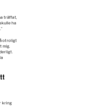
a träffat,
skulle ha
.”
å otroligt
t mig.
erligt.
la
itt
r kring