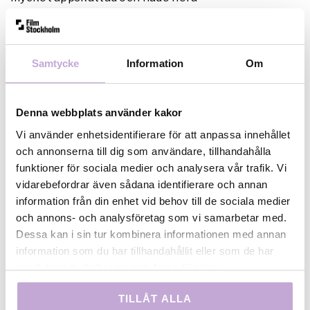
Stockholmsbaserade producenter och
beslutsfattare på plats. Nordisk Film, SF-Studios, B-
Reel, Viaplay, SVT, Filminstitutet, Verket, Två Träd,
Samtycke
Information
Om
Mantaray och Momento – för att nämna några.
Nytt för i år är ett pitchpris på 25 000 kr – en
Denna webbplats använder kakor
utvecklingsinsats för bästa projekt som utses av en
jury. Du som söker ska ha erfarenhet av och en
Vi använder enhetsidentifierare för att anpassa innehållet
seriös ambition att fortsätta inom filmens värld.
och annonserna till dig som användare, tillhandahålla
funktioner för sociala medier och analysera vår trafik. Vi
Läs mer och ansök här.
vidarebefordrar även sådana identifierare och annan
information från din enhet vid behov till de sociala medier
och annons- och analysföretag som vi samarbetar med.
Dessa kan i sin tur kombinera informationen med annan
information som du har tillhandahållit eller som de har
samlat in när du har använt deras tjänster.
TILLÅT ALLA