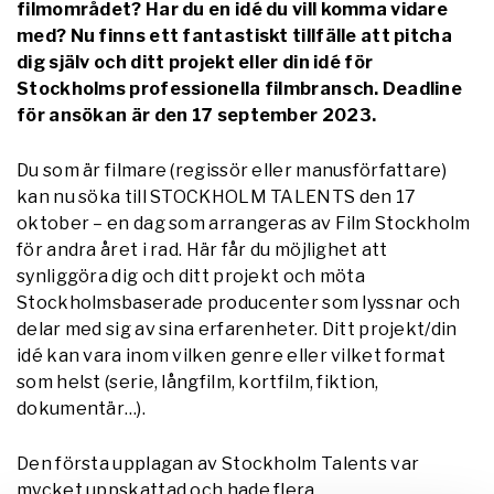
filmområdet? Har du en idé du vill komma vidare
med? Nu finns ett fantastiskt tillfälle att pitcha
dig själv och ditt projekt eller din idé för
Stockholms professionella filmbransch. Deadline
för ansökan är den 17 september 2023.
Du som är filmare (regissör eller manusförfattare)
kan nu söka till STOCKHOLM TALENTS den 17
oktober – en dag som arrangeras av Film Stockholm
för andra året i rad. Här får du möjlighet att
synliggöra dig och ditt projekt och möta
Stockholmsbaserade producenter som lyssnar och
delar med sig av sina erfarenheter. Ditt projekt/din
idé kan vara inom vilken genre eller vilket format
som helst (serie, långfilm, kortfilm, fiktion,
dokumentär…).
Den första upplagan av Stockholm Talents var
mycket uppskattad och hade flera