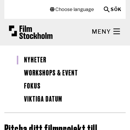
Hoppa till huvudinnehåll
Sekundär meny
Choose language
SÖK
MENY
NYHETER
WORKSHOPS & EVENT
FOKUS
VIKTIGA DATUM
Pitcha ditt filmprojekt till