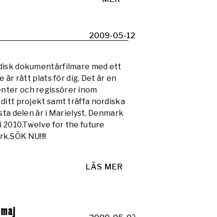
2009-05-12
rdisk dokumentärfilmare med ett
är rätt plats för dig. Det är en
nter och regissörer inom
ditt projekt samt träffa nordiska
sta delen är i Marielyst, Denmark
i 2010.Twelve for the future
k.SÖK NU!!!!
LÄS MER
 maj