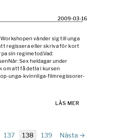
2009-03-16
. Workshopen vänder sig till unga
t regissera eller skriva för kort
rpa sin regimetod.Vad:
asenNär: Sex heldagar under
 om att få detla i kursen
op-unga-kvinnliga-filmregissorer-
LÄS MER
137
138
139
Nästa →