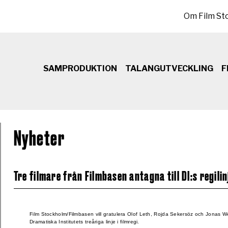
Sekundär meny
Om Film St
SAMPRODUKTION
TALANGUTVECKLING
F
Nyheter
Tre filmare från Filmbasen antagna till DI:s regilin
Film Stockholm/Filmbasen vill gratulera Olof Leth, Rojda Sekersöz och Jonas 
Dramatiska Institutets treåriga linje i filmregi.