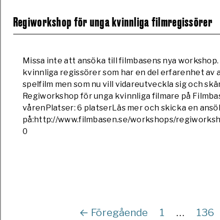
Regiworkshop för unga kvinnliga filmregissörer
Missa inte att ansöka till filmbasens nya workshop
kvinnliga regissörer som har en del erfarenhet av at
spelfilm men som nu vill vidareutveckla sig och skä
Regiworkshop för unga kvinnliga filmare på Filmb
vårenPlatser: 6 platserLäs mer och skicka en ansök
på:http://www.filmbasen.se/workshops/regiworksh
0
← Föregående
1
…
136