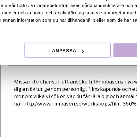
välkomna! Filmbasens medarbetare finns givetvis p
era vår trafik. Vi vidarebefordrar även sådana identifierare och 
frågor. Läs mer om programmet och hur man tar sig 
ala medier och annons- och analysföretag som vi samarbetar med.
annan information som du har tillhandahållit eller som de har sa
ANPASSA
Film 360˚- Ny filmworkshop på Filmbasen
Missa inte chansen att ansöka till Filmbasens nya
dig en åktur genom personligt filmskapande och et
mer om vilka vi söker, vad du får lära dig och anmäl 
här:http://www.filmbasen.se/workshops/film-3