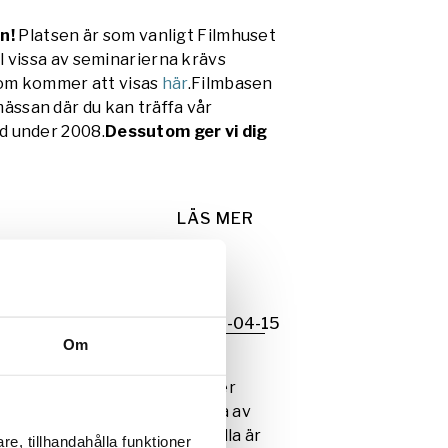
en!
Platsen är som vanligt Filmhuset
ll vissa av seminarierna krävs
som kommer att visas
här
.Filmbasen
mässan där du kan träffa vår
öd under 2008.
Dessutom ger vi dig
LÄS MER
2009-04-15
Om
val. Ny lokal för i år är Xenter
i kan stolt meddela att flera av
de. Inträdet är gratis och alla är
e, tillhandahålla funktioner