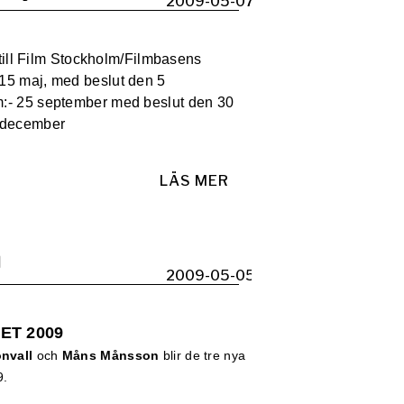
2009-05-07
 till Film Stockholm/Filmbasens
15 maj, med beslut den 5
m:
- 25 september med beslut den 30
 december
LÄS MER
9
2009-05-05
ET 2009
nvall
och
Måns Månsson
blir de tre nya
9.