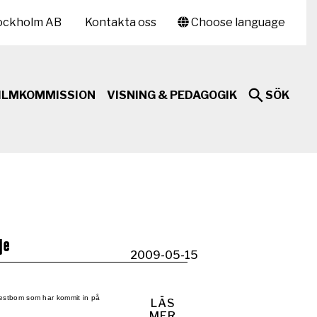
ockholm AB
Kontakta oss
Choose language
ILMKOMMISSION
VISNING & PEDAGOGIK
SÖK
je
2009-05-15
Westbom som har kommit in på
LÄS
MER