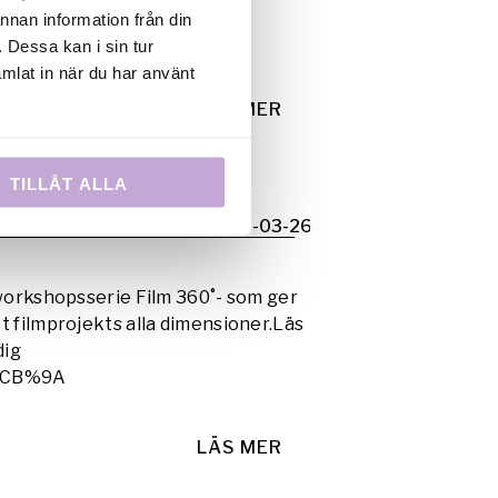
å plats och svarar på dina
annan information från din
till festivalen
här
.
 Dessa kan i sin tur
mlat in när du har använt
LÄS MER
TILLÅT ALLA
2009-03-26
 workshopsserie Film 360˚- som ger
t filmprojekts alla dimensioner.Läs
dig
60%CB%9A
LÄS MER