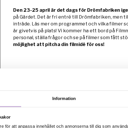
Den 23-25 april är det dags för Drömfabriken ig
på Gärdet. Det är fri entré till Drömfabriken, men ti
inträde. Läs mer om programmet och vilka filmer 
är givetvis på plats! Vi kommer ha ett bord på Film
personal, ställa frågor och se på filmer som fått st
möjlighet att pitcha din filmidé för oss!
Vårrullen ’09
Information
Lördagen 18:e april är det dags för Vårullen Filmfesti
kakor
Botkyrka i Tumba och programmet börjar kl. 14.30. V
Filmbasens unga talanger kommer ha sina filmer visa
re för att anpassa innehållet och annonserna till dig som användar