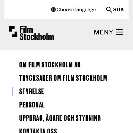
Hoppa till huvudinnehåll
Sekundär meny
Choose language
SÖK
MENY
OM FILM STOCKHOLM AB
TRYCKSAKER OM FILM STOCKHOLM
STYRELSE
PERSONAL
UPPDRAG, ÄGARE OCH STYRNING
KONTAKTA OSS