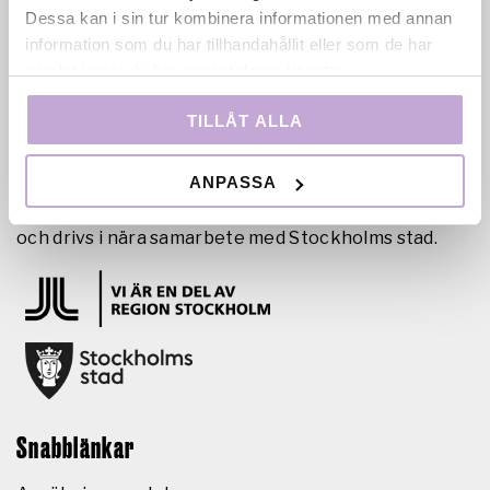
Dessa kan i sin tur kombinera informationen med annan
information som du har tillhandahållit eller som de har
samlat in när du har använt deras tjänster.
Film Stockholm AB är en regional filmfond med
TILLÅT ALLA
uppdrag att skapa förutsättningar för film- och tv-
produktion i huvudstadsregionen genom
ANPASSA
samproduktion, filmkommissionär verksamhet och
talangutveckling. Bolaget ägs av Region Stockholm
och drivs i nära samarbete med Stockholms stad.
Snabblänkar