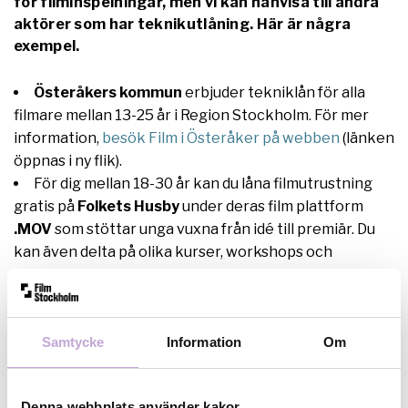
för filminspelningar, men vi kan hänvisa till andra
aktörer som har teknikutlåning. Här är några
exempel.
Österåkers kommun
erbjuder tekniklån för alla
filmare mellan 13-25 år i Region Stockholm. För mer
information,
besök Film i Österåker på webben
(länken
öppnas i ny flik).
För dig mellan 18-30 år kan du låna filmutrustning
gratis på
Folkets Husby
under deras film plattform
.MOV
som stöttar unga vuxna från idé till premiär. Du
kan även delta på olika kurser, workshops och
program som arrangeras av plattformen.
Kontakta Daniel Perez Peric genom
daniel@folketshusby.se
eller via telefon 070-0666455
Om du är mellan 13 och 30 år kan du få låna
Samtycke
Information
Om
filmutrustning gratis av
ABF Stockholm
. Enda kravet
är att ni är en grupp på minst tre personer som startar
Denna webbplats använder kakor