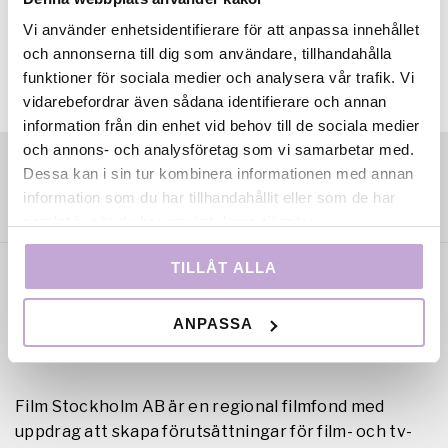
en studiecirkel kring ert filmskapande. Kontakta
Minna Bolin på
minna.bolin@abf.se
för att anmäla
Vi använder enhetsidentifierare för att anpassa innehållet
intresse och för att få veta mer.
och annonserna till dig som användare, tillhandahålla
funktioner för sociala medier och analysera vår trafik. Vi
vidarebefordrar även sådana identifierare och annan
information från din enhet vid behov till de sociala medier
och annons- och analysföretag som vi samarbetar med.
Dessa kan i sin tur kombinera informationen med annan
information som du har tillhandahållit eller som de har
samlat in när du har använt deras tjänster.
TILLÅT ALLA
ANPASSA
Film Stockholm AB är en regional filmfond med
uppdrag att skapa förutsättningar för film- och tv-