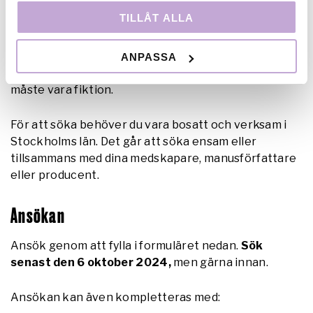
TILLÅT ALLA
Du kanske har gjort en kortfilm eller flera och vill
fortsätta utveckla ditt filmspråk och berättande
eller har du annan relevant erfarenhet inom film och
ANPASSA
vill utveckla eget filmprojekt. Ditt kortfilmsprojekt
måste vara fiktion.
För att söka behöver du vara bosatt och verksam i
Stockholms län. Det går att söka ensam eller
tillsammans med dina medskapare, manusförfattare
eller producent.
Ansökan
Ansök genom att fylla i formuläret nedan.
Sök
senast den 6 oktober 2024,
men gärna innan.
Ansökan kan även kompletteras med: