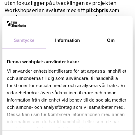
utan fokus ligger på utvecklingen av projekten.
Workshopserien avslutas med ett
pitchpris
som
består av 50 000 i utvecklingsinsats från Film
Stockholm för bästa projekt.
Samtycke
Information
Om
Tid och plats
Datum: Onsdag 23/10, tisdag 5/11, torsdag 14/11,
Denna webbplats använder kakor
onsdag 20/11, onsdag 27/11, onsdag 11/12.
Tid: Alltid kl. 18-21.
Vi använder enhetsidentifierare för att anpassa innehållet
och annonserna till dig som användare, tillhandahålla
Träffarna kommer att äga rum på Fanzingo i Alby. Du
funktioner för sociala medier och analysera vår trafik. Vi
måste kunna delta vid alla tillfällen.
vidarebefordrar även sådana identifierare och annan
information från din enhet vid behov till de sociala medier
Plats: Fanzingo, Rotemannavägen 12, Norsborg (T-
och annons- och analysföretag som vi samarbetar med.
bana Alby).
Dessa kan i sin tur kombinera informationen med annan
information som du har tillhandahållit eller som de har
samlat in när du har använt deras tjänster.
Vem kan ansöka?