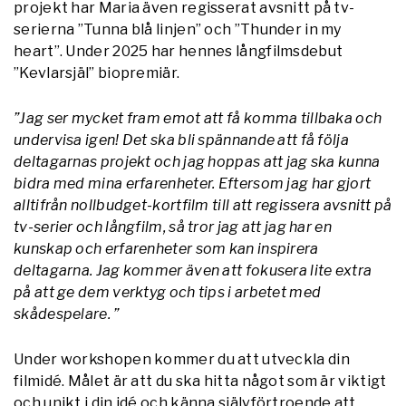
projekt har Maria även regisserat avsnitt på tv-
serierna ”Tunna blå linjen” och ”Thunder in my
heart”. Under 2025 har hennes långfilmsdebut
”Kevlarsjäl” biopremiär.
”Jag ser mycket fram emot att få komma tillbaka och
undervisa igen! Det ska bli spännande att få följa
deltagarnas projekt och jag hoppas att jag ska kunna
bidra med mina erfarenheter. Eftersom jag har gjort
alltifrån nollbudget-kortfilm till att regissera avsnitt på
tv-serier och långfilm, så tror jag att jag har en
kunskap och erfarenheter som kan inspirera
deltagarna. Jag kommer även att fokusera lite extra
på att ge dem verktyg och tips i arbetet med
skådespelare. ”
Under workshopen kommer du att utveckla din
filmidé. Målet är att du ska hitta något som är viktigt
och unikt i din idé och känna självförtroende att