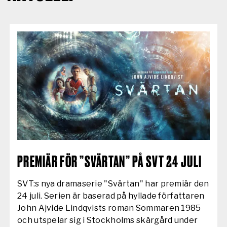
AKTUELLT:
PREMIÄR FÖR ”SVÄRTAN” PÅ SVT 24 JULI
SVT:s nya dramaserie "Svärtan" har premiär den
24 juli. Serien är baserad på hyllade författaren
John Ajvide Lindqvists roman Sommaren 1985
och utspelar sig i Stockholms skärgård under