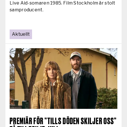
Live Aid-somaren 1985. Film Stockholm är stolt
samproducent.
Aktuellt
AKTUELLT:
PREMIÄR FÖR ”TILLS DÖDEN SKILJER OSS”