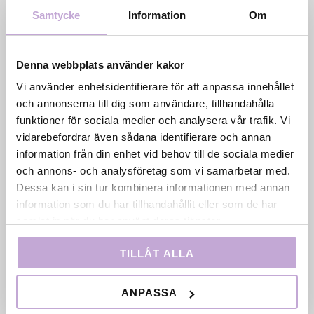
Samtycke
Information
Om
AKTUELLT:
”CAROLA!” FÅR VÄRLDSPREMIÄR PÅ WAY
Denna webbplats använder kakor
OUT WEST – HAR BIOPREMIÄR 21 AUGUSTI
Vi använder enhetsidentifierare för att anpassa innehållet
och annonserna till dig som användare, tillhandahålla
Film Stockholm är stolt samproducent till My
funktioner för sociala medier och analysera vår trafik. Vi
Sandströms dokumentär "Carola!" som får
vidarebefordrar även sådana identifierare och annan
svensk biopremiär den 21 augusti.
information från din enhet vid behov till de sociala medier
och annons- och analysföretag som vi samarbetar med.
Dessa kan i sin tur kombinera informationen med annan
information som du har tillhandahållit eller som de har
Aktuellt
samlat in när du har använt deras tjänster.
TILLÅT ALLA
ANPASSA