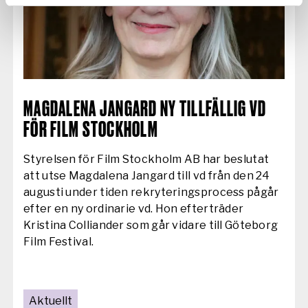
AKTUELLT:
MAGDALENA JANGARD NY TILLFÄLLIG VD
FÖR FILM STOCKHOLM
Styrelsen för Film Stockholm AB har beslutat
att utse Magdalena Jangard till vd från den 24
augusti under tiden rekryteringsprocess pågår
efter en ny ordinarie vd. Hon efterträder
Kristina Colliander som går vidare till Göteborg
Film Festival.
Aktuellt