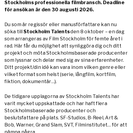
Stockholms professionella filmbransch. Deadline
för ansökan är den 30 augusti 2026.
Du som är regissör eller manusförfattare kan nu
söka till
Stockholm Talents
den 8 oktober – en dag
som arrangeras av Film Stockholm för femte året i
rad. Här får du möjlighet att synliggöra dig och ditt
projekt och möta Stockholmsbaserade producenter
som lyssnar och delar med sig av sina erfarenheter.
Ditt projekt/din idé kan vara inom vilken genre eller
vilket format som helst (serie, långfilm, kortfilm,
fiktion, dokumentär…).
De tidigare upplagorna av Stockholm Talents har
varit mycket uppskattade och har haft flera
Stockholmsbaserade producenter och
beslutsfattare på plats. SF-Studios, B-Reel, Art &
Bob, Warner, Grand Slam, SVT, Filminstitutet… för att
nämna några.