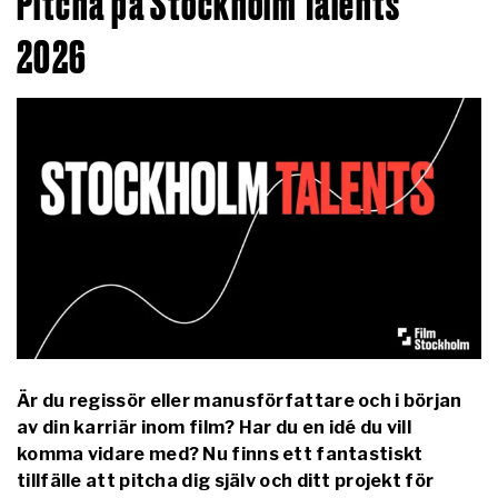
Pitcha på Stockholm Talents
2026
Är du regissör eller manusförfattare och i början
av din karriär inom film? Har du en idé du vill
komma vidare med? Nu finns ett fantastiskt
tillfälle att pitcha dig själv och ditt projekt för