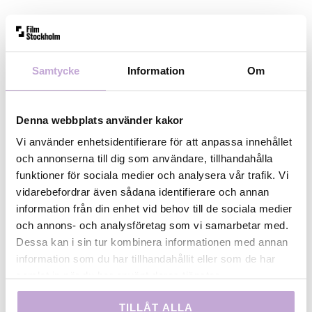
Ansökan
Ansök genom att fylla i formuläret nedan
Samtycke
Information
Om
senast
30 augusti 2026
.
Ansökan kompletteras med en projektbeskrivning
Denna webbplats använder kakor
(max en A4) och CV som mejlas
Vi använder enhetsidentifierare för att anpassa innehållet
till
sthlmtalentspitch@filmstockholm.se
.
och annonserna till dig som användare, tillhandahålla
funktioner för sociala medier och analysera vår trafik. Vi
Kontakt: Film Stockholm, Rafael
vidarebefordrar även sådana identifierare och annan
Franco,
rafael.souza@regionstockholm.se
.
information från din enhet vid behov till de sociala medier
och annons- och analysföretag som vi samarbetar med.
Dessa kan i sin tur kombinera informationen med annan
information som du har tillhandahållit eller som de har
samlat in när du har använt deras tjänster.
TILLÅT ALLA