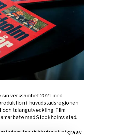
e sin verksamhet 2021 med
v-produktion i huvudstadsregionen
och talangutveckling. Film
 samarbete med Stockholms stad.
örsta fem år och bjuder på några av