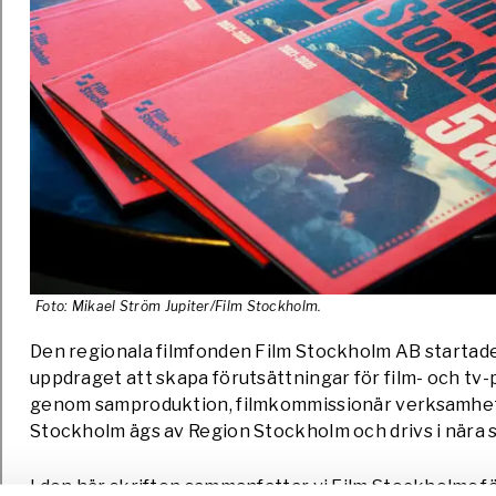
Foto: Mikael Ström Jupiter/Film Stockholm.
Den regionala filmfonden Film Stockholm AB startad
uppdraget att skapa förutsättningar för film- och t
genom samproduktion, filmkommissionär verksamhet 
Stockholm ägs av Region Stockholm och drivs i nära
I den här skriften sammanfattar vi Film Stockholms f