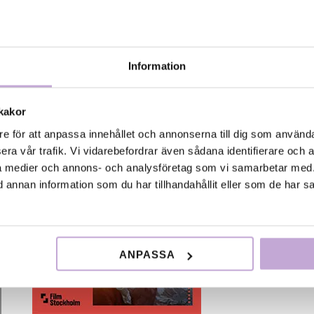
höjdpunkterna från verksamheten. Mycket nöje!
FSAB 5 år_webb
(pdf, 4 MB)
Information
kakor
re för att anpassa innehållet och annonserna till dig som användar
era vår trafik. Vi vidarebefordrar även sådana identifierare och 
ala medier och annons- och analysföretag som vi samarbetar med.
annan information som du har tillhandahållit eller som de har sa
ANPASSA