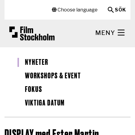
Hoppa till huvudinnehåll
Sekundär meny
Choose language
SÖK
MENY
NYHETER
WORKSHOPS & EVENT
FOKUS
VIKTIGA DATUM
DISPLAY med Ester Martin