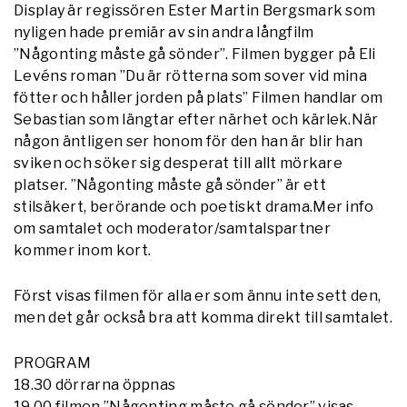
Display är regissören Ester Martin Bergsmark som
nyligen hade premiär av sin andra långfilm
”Någonting måste gå sönder”. Filmen bygger på Eli
Levéns roman ”Du är rötterna som sover vid mina
fötter och håller jorden på plats” Filmen handlar om
Sebastian som längtar efter närhet och kärlek.När
någon äntligen ser honom för den han är blir han
sviken och söker sig desperat till allt mörkare
platser. ”Någonting måste gå sönder” är ett
stilsäkert, berörande och poetiskt drama.Mer info
om samtalet och moderator/samtalspartner
kommer inom kort.
Först visas filmen för alla er som ännu inte sett den,
men det går också bra att komma direkt till samtalet.
PROGRAM
18.30 dörrarna öppnas
19.00 filmen ”Någonting måste gå sönder” visas