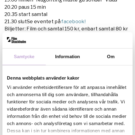
20.20 paus 15 min
20.35 start samtal
21.30 slutSe eventet på
facebook!
Biljetter: Film och samtal 150 kr, enbart samtal 80 kr
Finns att köpa på Bio Rio
(Obs! Ingen biljettförsäljning på Barbro, endast
förköp)Var: Bio Rio Salong 4När: 20 maj kl 18.30
Samtycke
Information
Om
-21.30Regi och manus: Ester Martin BergsmarkI
rollerna ses bland andra: Saga Becker, Iggy
Malmborg och Shima Niavarani. Längd: 1 tim 20 min
Denna webbplats använder kakor
Ester Martin Bergsmark är en poetisk filmberättare
Vi använder enhetsidentifierare för att anpassa innehållet
med unika kvaliteter.
Expressen
Bergsmark lyckas
och annonserna till dig som användare, tillhandahålla
som tidigare hitta in i sina karaktärer, och
funktioner för sociala medier och analysera vår trafik. Vi
huvudrollsinnehavarna Saga Becker och Iggy
vidarebefordrar även sådana identifierare och annan
Malmborg imponerar med full närvaro.
SVT
information från din enhet vid behov till de sociala medier
Filmdebuterande Saga Becker som Sebastian är
och annons- och analysföretag som vi samarbetar med.
fantastisk och samspelet med Iggy Malmborgs
Dessa kan i sin tur kombinera informationen med annan