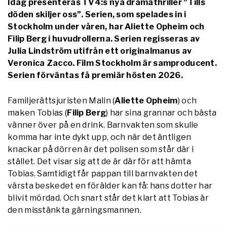
Idag presenteras TV4:s nya dramathriller ”Tills
döden skiljer oss”. Serien, som spelades in i
Stockholm under våren, har Aliette Opheim och
Filip Berg i huvudrollerna. Serien regisseras av
Julia Lindström utifrån ett originalmanus av
Veronica Zacco. Film Stockholm är samproducent.
Serien förväntas få premiär hösten 2026.
Familjerättsjuristen Malin (
Aliette Opheim
) och
maken Tobias (
Filip Berg
) har sina grannar och bästa
vänner över på en drink. Barnvakten som skulle
komma har inte dykt upp, och när det äntligen
knackar på dörren är det polisen som står där i
stället. Det visar sig att de är där för att hämta
Tobias. Samtidigt får pappan till barnvakten det
värsta beskedet en förälder kan få: hans dotter har
blivit mördad. Och snart står det klart att Tobias är
den misstänkta gärningsmannen.