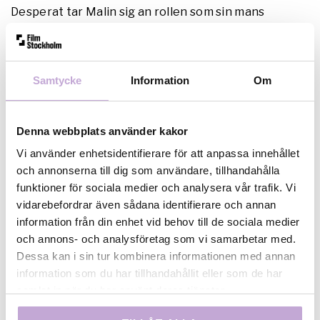
Desperat tar Malin sig an rollen som sin mans
advokat, vilket leder till att hemligheter blottas,
äktenskapet krackelerar och Malin tvingas välja
mellan yrkesetiken och lojaliteten till Tobias. Ska
kärleken överleva – eller kommer döden skilja dem
Samtycke
Information
Om
åt?
Denna webbplats använder kakor
Serien produceras av Harmonica Films. Producent är
Per Janérus. Regi: Julia Lindström och manus:
Vi använder enhetsidentifierare för att anpassa innehållet
Veronica Zacco. Exekutiv producent för TV4 är Lisa
och annonserna till dig som användare, tillhandahålla
Dahlberg och Kristoffer Malmsten. Samproducenter
funktioner för sociala medier och analysera vår trafik. Vi
är Film Stockholm och SF Studios. Internationell
vidarebefordrar även sådana identifierare och annan
distributör är Dynamic Television.
information från din enhet vid behov till de sociala medier
och annons- och analysföretag som vi samarbetar med.
Dessa kan i sin tur kombinera informationen med annan
information som du har tillhandahållit eller som de har
samlat in när du har använt deras tjänster.