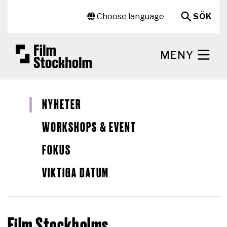
Hoppa till huvudinnehåll
Sekundär meny
Choose language
SÖK
MENY
NYHETER
WORKSHOPS & EVENT
FOKUS
VIKTIGA DATUM
Film Stockholms