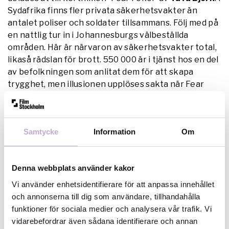
Sydafrika finns fler privata säkerhetsvakter än
antalet poliser och soldater tillsammans. Följ med på
en nattlig tur in i Johannesburgs välbeställda
områden. Här är närvaron av säkerhetsvakter total,
likaså rädslan för brott. 550 000 är i tjänst hos en del
av befolkningen som anlitat dem för att skapa
trygghet, men illusionen upplöses sakta när Fear
Fokol avtäcker ett bräckligt klimat av ojämlikhet,
paranoia och en maskulinitet i kris.
Samtycke
Information
Om
Juryns motivering: ”På ett modigt sätt granskar Fear
Fokol rädslans mekanismer och dess koppling till våld.
Genom en förfinad skicklighet och en poetisk vision
Denna webbplats använder kakor
blottlägger filmskaparen maktstrukturer,
kolonialismens arv och den systematiska osäkerheten
Vi använder enhetsidentifierare för att anpassa innehållet
som präglar ett samhälle på bristningsgränsen. I
och annonserna till dig som användare, tillhandahålla
porträttet där kameran själv deltar i kontrollen lyfts
funktioner för sociala medier och analysera vår trafik. Vi
tankar kring rädsla, liv och frihet likt en dikt över
vidarebefordrar även sådana identifierare och annan