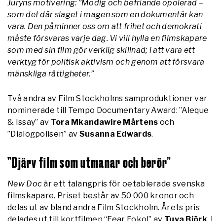
Juryns motivering: ”Modig och befriande opolerad –
som det där slaget i magen som en dokumentär kan
vara. Den påminner oss om att frihet och demokrati
måste försvaras varje dag. Vi vill hylla en filmskapare
som med sin film gör verklig skillnad; i att vara ett
verktyg för politisk aktivism och genom att försvara
mänskliga rättigheter.”
Två andra av Film Stockholms samproduktioner var
nominerade till Tempo Documentary Award: ”Aleque
& Issay” av
Tora Mkandawire Mårtens
och
”Dialogpolisen” av
Susanna Edwards
.
”Djärv film som utmanar och berör”
New Doc
är ett talangpris för oetablerade svenska
filmskapare. Priset består av 50 000 kronor och
delas ut av bland andra Film Stockholm. Årets pris
delades ut till kortfilmen “Fear Fokol” av
Tuva Björk
.
I