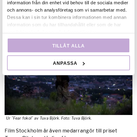
våldets verklighet, där övervakning och brutalitet
information från din enhet vid behov till de sociala medier
blivit vardag. Fear Fokol är en film som inte bara
och annons- och analysföretag som vi samarbetar med.
bevakar vår otrygga samtid utan också blickar framåt
Dessa kan i sin tur kombinera informationen med annan
och ställer oss frågan, kan vi skydda oss mot rädslan?
information som du har tillhandahållit eller som de har
En djärv film som både utmanar och berör.”
samlat in när du har använt deras tjänster.
TILLÅT ALLA
ANPASSA
Ur ”Fear fokol” av Tuva Björk. Foto: Tuva Björk.
Film Stockholm är även medarrangör till priset