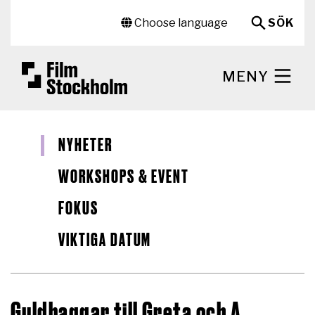
Hoppa till huvudinnehåll
Sekundär meny
Choose language
SÖK
MENY
NYHETER
WORKSHOPS & EVENT
FOKUS
VIKTIGA DATUM
Guldbaggar till Greta och A