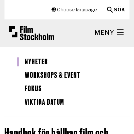
Hoppa till huvudinnehåll
Sekundär meny
Choose language
SÖK
MENY
NYHETER
WORKSHOPS & EVENT
FOKUS
VIKTIGA DATUM
Handbok för hållbar film och