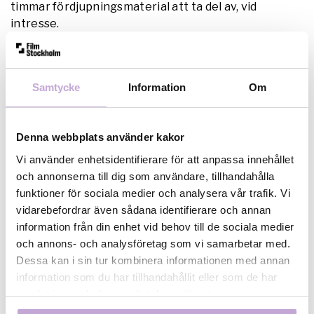
timmar fördjupningsmaterial att ta del av, vid
intresse.
Läs mer och anmäl dig här
Samtycke
Information
Om
Branschforumet består av:
Film&TV-Producenterna, Svenska Filminstitutet,
Denna webbplats använder kakor
TV4, SVT, Viaplay, Warner Bros Discovery,
Vi använder enhetsidentifierare för att anpassa innehållet
Fackförbundet Scen&Film, Film i Väst, Filmpool Nord,
och annonserna till dig som användare, tillhandahålla
Film i Skåne, Film Stockholm.
funktioner för sociala medier och analysera vår trafik. Vi
vidarebefordrar även sådana identifierare och annan
Den digitala självstudiekursen är framtagen i
information från din enhet vid behov till de sociala medier
samarbete med Kulturakademin.
och annons- och analysföretag som vi samarbetar med.
Dessa kan i sin tur kombinera informationen med annan
information som du har tillhandahållit eller som de har
samlat in när du har använt deras tjänster.