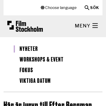
Hoppa till huvudinnehåll
Sekundär meny
Choose language
SÖK
MENY
NYHETER
WORKSHOPS & EVENT
FOKUS
VIKTIGA DATUM
Här är juryn till Efter Bergman