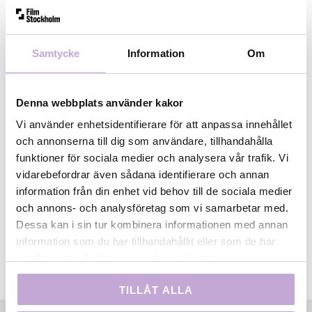
Om Efter Bergman
Samtycke
Information
Om
Efter Bergman-stipendiet arrangeras av Film på
Gotland i samarbete med Bergmancenter på Fårö,
Svenska Kyrkan, Film Stockholm, Story Academy
Denna webbplats använder kakor
Gotlands Folkhögskola och Bergmangårdarna på
Vi använder enhetsidentifierare för att anpassa innehållet
Fårö.
och annonserna till dig som användare, tillhandahålla
funktioner för sociala medier och analysera vår trafik. Vi
Läs mer om Efter Bergman hos Film på Gotland
vidarebefordrar även sådana identifierare och annan
information från din enhet vid behov till de sociala medier
och annons- och analysföretag som vi samarbetar med.
Dessa kan i sin tur kombinera informationen med annan
information som du har tillhandahållit eller som de har
samlat in när du har använt deras tjänster.
TILLÅT ALLA