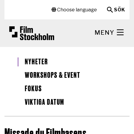
Hoppa till huvudinnehåll
Sekundär meny
Choose language
SÖK
MENY
NYHETER
WORKSHOPS & EVENT
FOKUS
VIKTIGA DATUM
Missade du Filmbasens