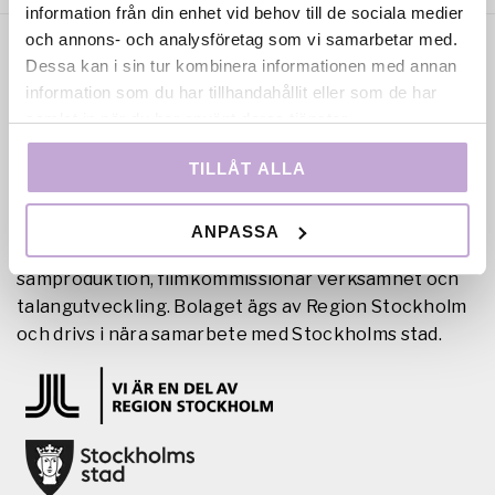
information från din enhet vid behov till de sociala medier
och annons- och analysföretag som vi samarbetar med.
Dessa kan i sin tur kombinera informationen med annan
information som du har tillhandahållit eller som de har
samlat in när du har använt deras tjänster.
TILLÅT ALLA
Film Stockholm AB är en regional filmfond med
uppdrag att skapa förutsättningar för film- och tv-
ANPASSA
produktion i huvudstadsregionen genom
samproduktion, filmkommissionär verksamhet och
talangutveckling. Bolaget ägs av Region Stockholm
och drivs i nära samarbete med Stockholms stad.