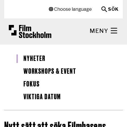
Hoppa till huvudinnehåll
Sekundär meny
Choose language
SÖK
MENY
NYHETER
WORKSHOPS & EVENT
FOKUS
VIKTIGA DATUM
Nytt sätt att söka Filmbasens