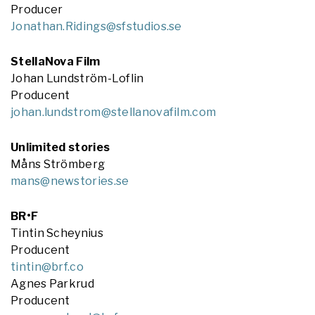
Producer
Jonathan.Ridings@sfstudios.se
StellaNova Film
Johan Lundström-Loflin
Producent
johan.lundstrom@stellanovafilm.com
Unlimited stories
Måns Strömberg
mans@newstories.se
BR•F
Tintin Scheynius
Producent
tintin@brf.co
Agnes Parkrud
Producent