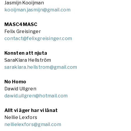
Jasmijn Kooijman
kooijman.jasmijn@gmail.com
MASC4MASC
Felix Greisinger
contact@felixgreisinger.com
Konsten att njuta
SaraKlara Hellström
saraklara.hellstrom@gmail.com
No Homo
Dawid Ullgren
dawid.ullgren@hotmail.com
Allt vi äger har vi lånat
Nellie Lexfors
nellielexfors@gmail.com