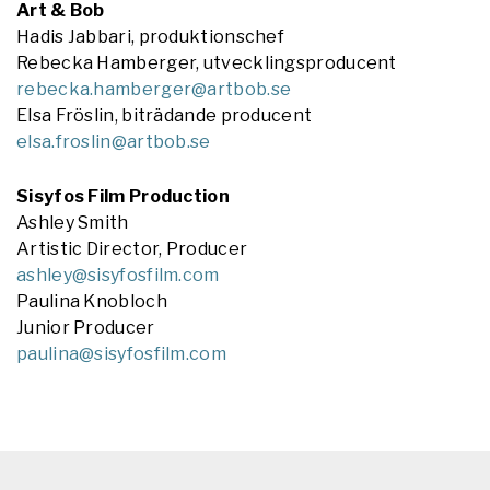
Art & Bob
Hadis Jabbari, produktionschef
Rebecka Hamberger, utvecklingsproducent
rebecka.hamberger@artbob.se
Elsa Fröslin, biträdande producent
elsa.froslin@artbob.se
Sisyfos Film Production
Ashley Smith
Artistic Director, Producer
ashley@sisyfosfilm.com
Paulina Knobloch
Junior Producer
paulina@sisyfosfilm.com