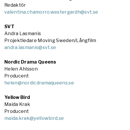
Redaktör
valentina.chamorro.westergardh@svt.se
SVT
Andra Lasmanis
Projektledare Moving Sweden/Långfilm
andra.lasmanis@svt.se
Nordic Drama Queens
Helen Ahlsson
Producent
helen@nordicdramaqueens.se
Yellow Bird
Maida Krak
Producent
maida.krak@yellowbird.se