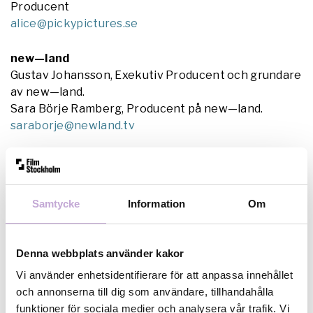
Producent
alice@pickypictures.se
new—land
Gustav Johansson, Exekutiv Producent och grundare
av new—land.
Sara Börje Ramberg, Producent på new—land.
saraborje@newland.tv
MDEMC Produktion AB
Marta Dauliūtė
Regissör och producent
Samtycke
Information
Om
marta@mdemc.se
Elisabeth Marjanović Cronvall
Regissör och producent
Denna webbplats använder kakor
elisabeth@mdemc.se
Vi använder enhetsidentifierare för att anpassa innehållet
Elin Lilleman Eriksson
och annonserna till dig som användare, tillhandahålla
Regissör och producent
funktioner för sociala medier och analysera vår trafik. Vi
elin@mdemc.se