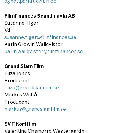
agnes.parkrud@brf.co
Filmfinances Scandinavia AB
Susanne Tiger
Vd
susanne.tiger@filmfinances.se
Karin Grewin Wallqvister
karin.wallqvister@filmfinances.se
Grand Slam Film
Eliza Jones
Producent
eliza@grandslamfilm.se
Markus Waltå
Producent
markus@grandslamfilm.se
SVT Kortfilm
Valentina Chamorro Westergårdh