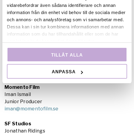
vidarebefordrar även sådana identifierare och annan
information från din enhet vid behov till de sociala medier
Filmlance
och annons- och analysföretag som vi samarbetar med.
Anna Wallmark
Dessa kan i sin tur kombinera informationen med annan
Producent
information som du har tillhandahållit eller som de har
anna.wallmark@filmlance.se
samlat in när du har använt deras tjänster.
Meta Film Stockholm
TILLÅT ALLA
Veronika Öhnedal
Producent
ANPASSA
veronika.ohnedal@metafilm.se
Momento Film
Iman Ismail
Junior Producer
iman@momentofilm.se
SF Studios
Jonathan Ridings