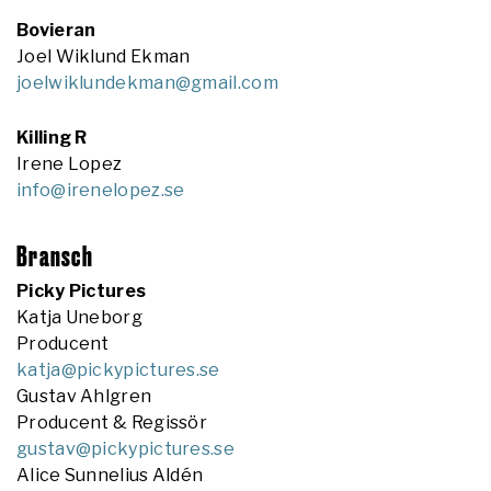
Bovieran
Joel Wiklund Ekman
joelwiklundekman@gmail.com
Killing R
Irene Lopez
info@irenelopez.se
Bransch
Picky Pictures
Katja Uneborg
Producent
katja@pickypictures.se
Gustav Ahlgren
Producent & Regissör
gustav@pickypictures.se
Alice Sunnelius Aldén