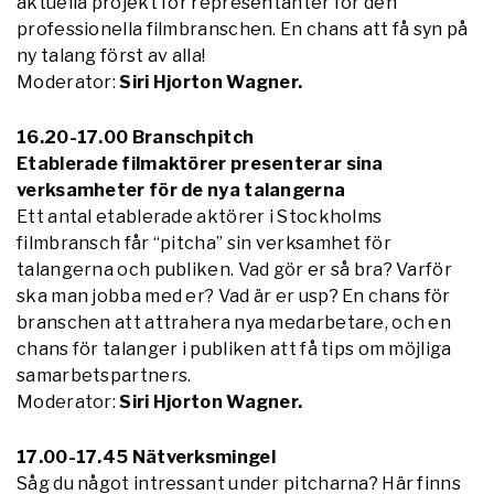
aktuella projekt för representanter för den
professionella filmbranschen. En chans att få syn på
ny talang först av alla!
Moderator:
Siri Hjorton Wagner.
16.20-17.00 Branschpitch
Etablerade filmaktörer presenterar sina
verksamheter för de nya talangerna
Ett antal etablerade aktörer i Stockholms
filmbransch får “pitcha” sin verksamhet för
talangerna och publiken. Vad gör er så bra? Varför
ska man jobba med er? Vad är er usp? En chans för
branschen att attrahera nya medarbetare, och en
chans för talanger i publiken att få tips om möjliga
samarbetspartners.
Moderator:
Siri Hjorton Wagner.
17.00-17.45 Nätverksmingel
Såg du något intressant under pitcharna? Här finns