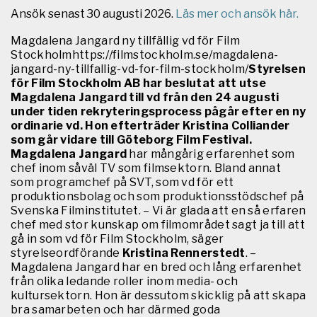
Ansök senast 30 augusti 2026.
Läs mer och ansök här.
Magdalena Jangard ny tillfällig vd för Film
Stockholmhttps://filmstockholm.se/magdalena-
jangard-ny-tillfallig-vd-for-film-stockholm/
Styrelsen
för Film Stockholm AB har beslutat att utse
Magdalena Jangard till vd från den 24 augusti
under tiden rekryteringsprocess pågår efter en ny
ordinarie vd. Hon efterträder Kristina Colliander
som går vidare till Göteborg Film Festival.
Magdalena Jangard
har mångårig erfarenhet som
chef inom såväl TV som filmsektorn. Bland annat
som programchef på SVT, som vd för ett
produktionsbolag och som produktionsstödschef på
Svenska Filminstitutet. – Vi är glada att en så erfaren
chef med stor kunskap om filmområdet sagt ja till att
gå in som vd för Film Stockholm, säger
styrelseordförande
Kristina Rennerstedt
. –
Magdalena Jangard har en bred och lång erfarenhet
från olika ledande roller inom media- och
kultursektorn. Hon är dessutom skicklig på att skapa
bra samarbeten och har därmed goda