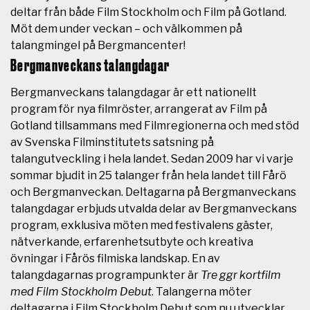
deltar från både Film Stockholm och Film på Gotland.
Möt dem under veckan – och välkommen på
talangmingel på Bergmancenter!
Bergmanveckans talangdagar
Bergmanveckans talangdagar är ett nationellt
program för nya filmröster, arrangerat av Film på
Gotland tillsammans med Filmregionerna och med stöd
av Svenska Filminstitutets satsning på
talangutveckling i hela landet.
Sedan 2009 har vi varje
sommar bjudit in 25 talanger från hela landet till Fårö
och Bergmanveckan. Deltagarna på Bergmanveckans
talangdagar erbjuds utvalda delar av Bergmanveckans
program, exklusiva möten med festivalens gäster,
nätverkande, erfarenhetsutbyte och kreativa
övningar i Fårös filmiska landskap.
En av
talangdagarnas programpunkter är
Tre ggr kortfilm
med Film Stockholm Debut
. Talangerna möter
deltagarna i Film Stockholm Debut som nu utvecklar