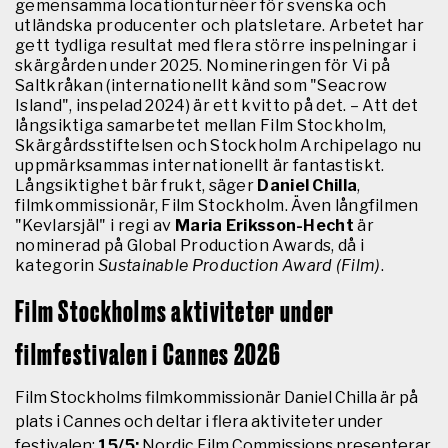
gemensamma locationturnéer för svenska och
utländska producenter och platsletare. Arbetet har
gett tydliga resultat med flera större inspelningar i
skärgården under 2025. Nomineringen för Vi på
Saltkråkan (internationellt känd som "Seacrow
Island", inspelad 2024) är ett kvitto på det. – Att det
långsiktiga samarbetet mellan Film Stockholm,
Skärgårdsstiftelsen och Stockholm Archipelago nu
uppmärksammas internationellt är fantastiskt.
Långsiktighet bär frukt, säger
Daniel Chilla
,
filmkommissionär, Film Stockholm. Även långfilmen
"Kevlarsjäl" i regi av
Maria Eriksson-Hecht
är
nominerad på Global Production Awards, då i
kategorin
Sustainable Production Award (Film)
.
Film Stockholms aktiviteter under
filmfestivalen i Cannes 2026
Film Stockholms filmkommissionär Daniel Chilla är på
plats i Cannes och deltar i flera aktiviteter under
festivalen:
15/5:
Nordic Film Commissions presenterar