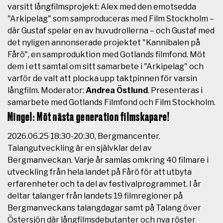
varsitt långfilmsprojekt: Alex med den emotsedda
"Arkipelag" som samproduceras med Film Stockholm –
där Gustaf spelar en av huvudrollerna – och Gustaf med
det nyligen annonserade projektet "Kannibalen på
Fårö", en samproduktion med Gotlands filmfond. Möt
dem i ett samtal om sitt samarbete i "Arkipelag" och
varför de valt att plocka upp taktpinnen för varsin
långfilm.
Moderator:
Andrea Östlund
.
Presenteras i
samarbete med Gotlands Filmfond och Film Stockholm.
Mingel: Möt nästa generation filmskapare!
2026.06.25 18:30-20:30, Bergmancenter.
Talangutveckling är en självklar del av
Bergmanveckan. Varje år samlas omkring 40 filmare i
utveckling från hela landet på Fårö för att utbyta
erfarenheter och ta del av festivalprogrammet. I år
deltar talanger från landets 19 filmregioner på
Bergmanveckans talangdagar samt på Talang över
Östersjön där långfilmsdebutanter och nya röster