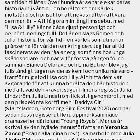
samtiden tillåter. Över hundra år senare ekar deras
historia in i vår tid – en berättelse om kärlek,
motstånd och priset för att nekas rätten att vara
den man är. – Att få göra min långfilmsdebut med
"Lisa & Lilly" känns både djupt personligt och
oerhört meningsfullt. Det är en slags Romeo och
Julia-historia för vår tid – en kärlek som utmanar
gränserna för världen omkring den. Jag har alltid
fascinerats av den råa energi som finns hos unga
skådespelare, och när vi för första gången förde
samman Bianca Delbravo och Lina Betnér blev jag
fullständigt tagen av deras kemi och unika närvaro –
framför mig stod Lisa och Lilly. Att hitta dem var
avgörande för att kunna berätta den här historien
med allt vad den kräver, säger filmens regissör Julia
Lindström. Julia Lindström fick sitt genombrott med
den prisbelönta kortfilmen "Daddy’s Girl"
(Startsladden, Göteborg Film Festival 2020) och har
sedan dess regisserat flera uppmärksammade
dramaserier, däribland "Young Royals". Manus är
skrivet av den hyllade manusförfattaren
Veronica
Zacco
("Bränn alla mina brev") i samarbete med
Julia
Thelin
("Mecenaten"). Lisa & Lilly produceras av