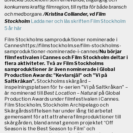
konkurrens kraftig filmregion, till nytta för både bransch
och medborgare.
/Kristina Colliander, vd Film
Stockholm
Ladda ner och läs skriften Film Stockholm
5 år här
Film Stockholms samproduktioner nominerade i
Canneshttps://filmstockholm.se/film-stockholms-
samproduktioner-nominerade-i-cannes/
Nu börjar
filmfestivalen i Cannes och Film Stockholm deltar i
flera aktiviteter. Två av Film Stockholms
samproduktioner är även nominerade i Global
Production Awards: "Kevlarsjäl" och "Vi på
Saltkråkan".
Stockholms skärgård –
inspelningsplatsen för tv-serien "Vi på Saltkråkan" –
är nominerad till
Best Location – Natural
på Global
Production Awards under filmfestivalen i Cannes.
Film Stockholm, Stockholm Archipelago och
Skärgårdsstiftelsen har under lång tid arbetat
gemensamt för att attrahera filmproduktioner till
skärgården, bland annat genom projektet “Off
Season is the Best Season to Film” och