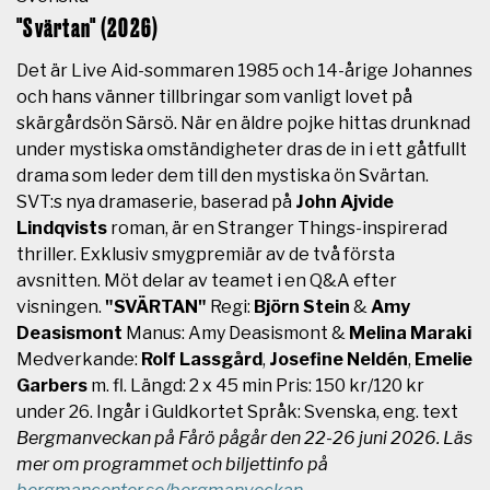
"Svärtan" (2026)
Det är Live Aid-sommaren 1985 och 14-årige Johannes
och hans vänner tillbringar som vanligt lovet på
skärgårdsön Särsö. När en äldre pojke hittas drunknad
under mystiska omständigheter dras de in i ett gåtfullt
drama som leder dem till den mystiska ön Svärtan.
SVT:s nya dramaserie, baserad på
John Ajvide
Lindqvists
roman, är en Stranger Things-inspirerad
thriller. Exklusiv smygpremiär av de två första
avsnitten. Möt delar av teamet i en Q&A efter
visningen.
"SVÄRTAN"
Regi:
Björn Stein
&
Amy
Deasismont
Manus: Amy Deasismont &
Melina Maraki
Medverkande:
Rolf Lassgård
,
Josefine Neldén
,
Emelie
Garbers
m. fl. Längd: 2 x 45 min Pris: 150 kr/120 kr
under 26. Ingår i Guldkortet Språk: Svenska, eng. text
Bergmanveckan på Fårö pågår den 22-26 juni 2026. Läs
mer om programmet och biljettinfo på