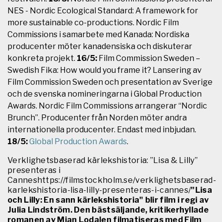
NES - Nordic Ecological Standard: A framework for
more sustainable co-productions. Nordic Film
Commissions i samarbete med Kanada: Nordiska
producenter möter kanadensiska och diskuterar
konkreta projekt.
16/5:
Film Commission Sweden –
Swedish Fika: How would you frame it? Lansering av
Film Commission Sweden och presentation av Sverige
och de svenska nomineringarna i Global Production
Awards. Nordic Film Commissions arrangerar “Nordic
Brunch”. Producenter från Norden möter andra
internationella producenter. Endast med inbjudan.
18/5:
Global Production Awards
.
Verklighetsbaserad kärlekshistoria: ”Lisa & Lilly”
presenteras i
Canneshttps://filmstockholm.se/verklighetsbaserad-
karlekshistoria-lisa-lilly-presenteras-i-cannes/
"Lisa
och Lilly: En sann kärlekshistoria" blir film i regi av
Julia Lindström. Den bästsäljande, kritikerhyllade
romanen av Mian Lodalen filmatiseras med Film