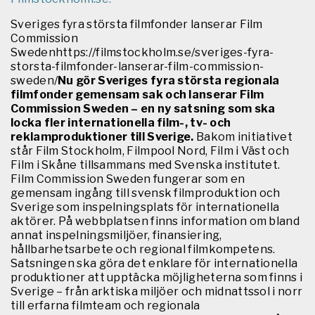
Sveriges fyra största filmfonder lanserar Film
Commission
Swedenhttps://filmstockholm.se/sveriges-fyra-
storsta-filmfonder-lanserar-film-commission-
sweden/
Nu gör Sveriges fyra största regionala
filmfonder gemensam sak och lanserar Film
Commission Sweden – en ny satsning som ska
locka fler internationella film-, tv- och
reklamproduktioner till Sverige.
Bakom initiativet
står Film Stockholm, Filmpool Nord, Film i Väst och
Film i Skåne tillsammans med Svenska institutet.
Film Commission Sweden fungerar som en
gemensam ingång till svensk filmproduktion och
Sverige som inspelningsplats för internationella
aktörer. På webbplatsen finns information om bland
annat inspelningsmiljöer, finansiering,
hållbarhetsarbete och regional filmkompetens.
Satsningen ska göra det enklare för internationella
produktioner att upptäcka möjligheterna som finns i
Sverige – från arktiska miljöer och midnattssol i norr
till erfarna filmteam och regionala