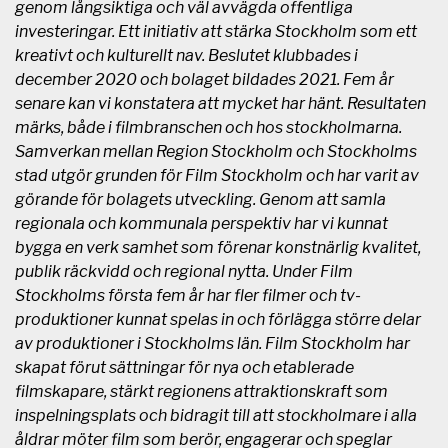
genom långsiktiga och väl avvägda offentliga
investeringar. Ett initiativ att stärka Stockholm som ett
kreativt och kulturellt nav.
Beslutet klubbades i
december 2020 och bolaget bildades 2021. Fem år
senare kan vi konstatera att mycket har hänt. Resultaten
märks, både i filmbranschen och hos stockholmarna.
Samverkan mellan Region Stockholm och Stockholms
stad utgör grunden för Film Stockholm och har varit av
görande för bolagets utveckling. Genom att samla
regionala och kommunala perspektiv har vi kunnat
bygga en verk samhet som förenar konstnärlig kvalitet,
publik räckvidd och regional nytta.
Under Film
Stockholms första fem år har fler filmer och tv-
produktioner kunnat spelas in och förlägga större delar
av produktioner i Stockholms län. Film Stockholm har
skapat förut sättningar för nya och etablerade
filmskapare, stärkt regionens attraktionskraft som
inspelningsplats och bidragit till att stockholmare i alla
åldrar möter film som berör, engagerar och speglar