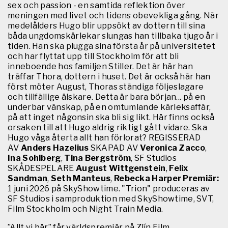
sex och passion - en samtida reflektion över
meningen med livet och tidens obevekliga gång. När
medelålders Hugo blir uppsökt av dottern till sina
båda ungdomskärlekar slungas han tillbaka tjugo år i
tiden. Han ska plugga sina första år på universitetet
och har flyttat upp till Stockholm för att bli
inneboende hos familjen Stiller. Det är här han
träffar Thora, dottern i huset. Det är också här han
först möter August, Thoras ständiga följeslagare
och tillfällige älskare. Detta är bara början... på en
underbar vänskap, på en omtumlande kärleksaffär,
på att inget någonsin ska bli sig likt. Här finns också
orsaken till att Hugo aldrig riktigt gått vidare. Ska
Hugo våga återta allt han förlorat? REGISSERAD
AV
Anders Hazelius
SKAPAD AV
Veronica Zacco
,
Ina Sohlberg
,
Tina Bergström
, SF Studios
SKÅDESPELARE
August Wittgenstein
,
Felix
Sandman
,
Seth Manteus
,
Rebecka Harper
Premiär:
1 juni 2026 på SkyShowtime. "Trion" produceras av
SF Studios i samproduktion med SkyShowtime, SVT,
Film Stockholm och Night Train Media.
”Allt vi bär” får världspremiär på Zlín Film