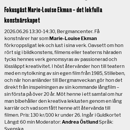
Fokusgäst Marie-Louise Ekman – det lekfulla
konstnärskapet
2026.06.26 13:30-14:30, Bergmancenter. Få
konstnärer har som
Marie-Louise Ekman
förkroppsligat lek och lust i sina verk. Oavsett om hon
rört sig i bildkonstens, filmens eller teaterns häraden
tycks hennes verk genomsyras av passionerad och
lössläppt kreativitet. I höst återvänder hon till teatern
med en nytolkning av sin egen film från 1985, Stilleben,
och när hon anländer till Bergmanveckan gör hon det
direkt från inspelningen av sin kommande långfilm –
sin första på över 20 år. Möt henne i ett samtal om hur
man bibehåller den kreativa leklusten genom en lång
karriär och vad som fått henne att återvända till
filmen. Pris: 130 kr/100 kr under 26. Ingår i Guldkortet
Längd: 60 min Moderator:
Andrea Östlund
Språk:
Svenska