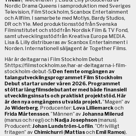
Nordic Drama Queens i samproduktion med Sveriges
Television, Film Stockholm, Scanbox Entertainment
och Allfilm. I samarbete med Motlys, Bardy Studios,
DR och Yle. Med produktionsstöd från Svenska
Filminstitutet och stöd från Nordisk Film & TV Fond,
samt utvecklingsstöd från Kreativa Europa MEDIA.
Lisa & Lilly distribueras av Scanbox Entertainment i
Norden. Internationell säljagent är Together Films.
Här är deltagarna i Film Stockholm Debut
5https://filmstockholm.se/har-ar-deltagarna-i-film-
stockholm-debut-5/
Den femte omgången av
talangutvecklingsprogrammet Film Stockholm
Debut startar under våren 2026. Programmet
stöttar långfilmsdebutanter med både finansiell
utvecklingsinsats och praktiskt projektstöd. Här
är den nya omgångens utvalda projekt.
”Magen” av
Jo Widerberg
. Producenter:
Lova Lilliemarck
och
Frida Mårtensson
. ”Männen” av
Johanna Milerud
(manus och regi) och
Nadja Josephson
(manus).
Producent:
Johan Lundström-Loflin
. ”Ofrivilligt
fritagen” av
Chimichurri
(
Mattias
och
Emil Ramos
).