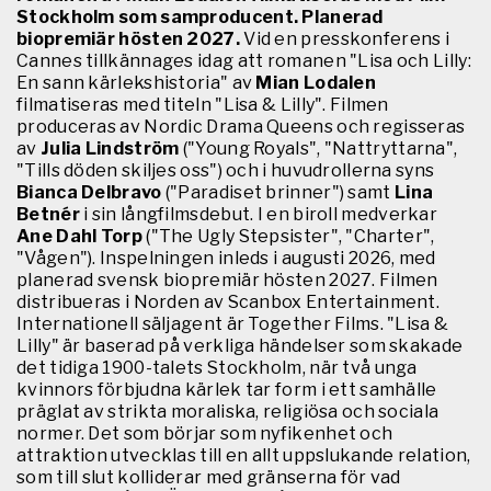
Stockholm som samproducent. Planerad
biopremiär hösten 2027.
Vid en presskonferens i
Cannes tillkännages idag att romanen "Lisa och Lilly:
En sann kärlekshistoria" av
Mian Lodalen
filmatiseras med titeln "Lisa & Lilly". Filmen
produceras av Nordic Drama Queens och regisseras
av
Julia Lindström
("Young Royals", "Nattryttarna",
"Tills döden skiljes oss") och i huvudrollerna syns
Bianca Delbravo
("Paradiset brinner") samt
Lina
Betnér
i sin långfilmsdebut. I en biroll medverkar
Ane Dahl Torp
("The Ugly Stepsister", "Charter",
"Vågen"). Inspelningen inleds i augusti 2026, med
planerad svensk biopremiär hösten 2027. Filmen
distribueras i Norden av Scanbox Entertainment.
Internationell säljagent är Together Films. "Lisa &
Lilly" är baserad på verkliga händelser som skakade
det tidiga 1900-talets Stockholm, när två unga
kvinnors förbjudna kärlek tar form i ett samhälle
präglat av strikta moraliska, religiösa och sociala
normer. Det som börjar som nyfikenhet och
attraktion utvecklas till en allt uppslukande relation,
som till slut kolliderar med gränserna för vad