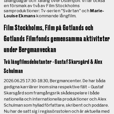
talangdagar
och
Talang över Östersjön
.
Vi får också
en försmak av två av Film Stockholms
samproduktioner: Tv-serien "Svärtan" och
Marie-
Louise Ekmans
kommande långfilm.
Film Stockholms, Film på Gotlands och
Gotlands Filmfonds gemensamma aktiviteter
under Bergmanveckan
Två långfilmsdebutanter - Gustaf Skarsgård & Alex
Schulman
2026.06.25 17:30-18:30, Bergmancenter.
De har båda
gedigna karriärer inom sina respektive fält – Gustaf
Skarsgård som framgångsrik skådespelare i både
nationella och internationella produktioner och Alex
Schulman som hyllad författare, skribent och poddare.
Nu har de satt sig i regissörsstolen och är aktuella med