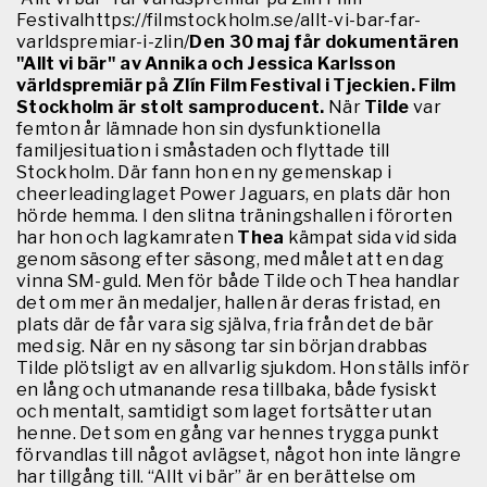
Festivalhttps://filmstockholm.se/allt-vi-bar-far-
varldspremiar-i-zlin/
Den 30 maj får dokumentären
"Allt vi bär" av Annika och Jessica Karlsson
världspremiär på Zlín Film Festival i Tjeckien. Film
Stockholm är stolt samproducent.
När
Tilde
var
femton år lämnade hon sin dysfunktionella
familjesituation i småstaden och flyttade till
Stockholm. Där fann hon en ny gemenskap i
cheerleadinglaget Power Jaguars, en plats där hon
hörde hemma. I den slitna träningshallen i förorten
har hon och lagkamraten
Thea
kämpat sida vid sida
genom säsong efter säsong, med målet att en dag
vinna SM-guld. Men för både Tilde och Thea handlar
det om mer än medaljer, hallen är deras fristad, en
plats där de får vara sig själva, fria från det de bär
med sig. När en ny säsong tar sin början drabbas
Tilde plötsligt av en allvarlig sjukdom. Hon ställs inför
en lång och utmanande resa tillbaka, både fysiskt
och mentalt, samtidigt som laget fortsätter utan
henne. Det som en gång var hennes trygga punkt
förvandlas till något avlägset, något hon inte längre
har tillgång till. “Allt vi bär” är en berättelse om