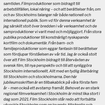
samtiden. Filmproduktioner som bidragit till
arbetstillfällen, lokal näring – och att berättelser från, om
och av Stockholms talanger når både nationell och
internationell publik.
Som vd för denna verksamhet är
jag särskilt stolt över bredden i vår verksamhet och de
samproduktioner vi varit med och möjliggjort. Från stora
publika produktioner till konstnärligt nyskapande
kortfilm och dokumentär. Från barn- och
familjeproduktioner som eggar fantasin till berättelser
som fördjupar förståelsen av vår tid. Jag är också stolt
över att Film Stockholm bidragit till återväxten av
svensk film, till nya perspektiv och till att synliggöra
Stockholm internationellt. Allt med en tydlig återbäring
till Stockholm och stockholmarna.
Den här
jubileumsskriften är en tillbakablick på våra första fem
år – men också ett avstamp framåt. Behovet av en stark
regional filmverksamhet i Stockholm är minst lika stort i
dag som 2021. Film Stockholm står redo att fortsätta
utveckla Stockholm som en levande, tillgänglig och