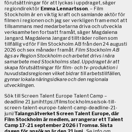
förutsättningar för att lyckas i uppdraget, säger
regiondirektör
Emma Lennartsson
. – Film
Stockholm är en viktig kraft och samlande aktör för
filmen i regionen och jag ser verkligen fram emot att
tillsammans med medarbetarna driva och utveckla
verksamheten fortsatt framåt, säger Magdalena
Jangard. Magdalena Jangard tillträder rollen som
tillfällig vd för Film Stockholm AB från den 24 augusti
2026 och sex månader framåt.
Film Stockholm AB
ägs av Region Stockholm och arbetet drivs i nära
samarbete med Stockholms stad. Uppdraget är att
skapa förutsättningar för film- och tv-produktion i
huvudstadsregionen vilket bidrar till arbetstillfällen,
gynnar lokala näringsidkare och den regionala
utvecklingen.
Sök till Screen Talent Europe Talent Camp –
deadline 21 junihttps://filmstockholm.se/sok-till-
screen-talent-europe-talent-camp-deadline-21-
juni/
Talangnätverket Screen Talent Europe, där
Film Stockholm är medlem, arrangerar ett Talent
Camp 17-21 september 2026 i Tromsø. Sista
dagen för ansökan är den 21 juni.
Se info om