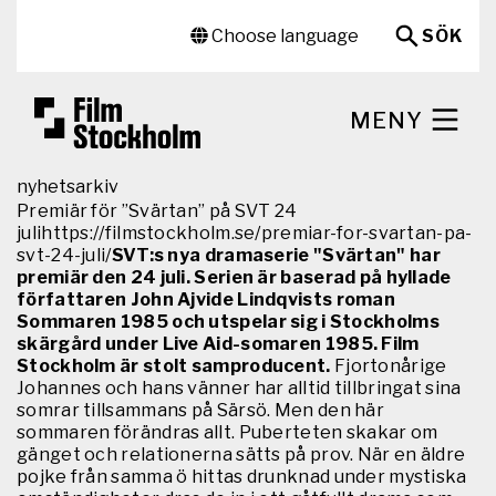
Hoppa till huvudinnehåll
Sekundär meny
Choose language
SÖK
MENY
nyhetsarkiv
Premiär för ”Svärtan” på SVT 24
julihttps://filmstockholm.se/premiar-for-svartan-pa-
svt-24-juli/
SVT:s nya dramaserie "Svärtan" har
premiär den 24 juli. Serien är baserad på hyllade
författaren John Ajvide Lindqvists roman
Sommaren 1985 och utspelar sig i Stockholms
skärgård under Live Aid-somaren 1985. Film
Stockholm är stolt samproducent.
Fjortonårige
Johannes och hans vänner har alltid tillbringat sina
somrar tillsammans på Särsö. Men den här
sommaren förändras allt. Puberteten skakar om
gänget och relationerna sätts på prov. När en äldre
pojke från samma ö hittas drunknad under mystiska