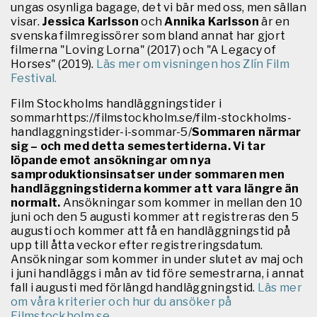
ungas osynliga bagage, det vi bär med oss, men sällan
visar.
Jessica Karlsson
och
Annika Karlsson
är en
svenska filmregissörer som bland annat har gjort
filmerna "Loving Lorna" (2017) och "A Legacy of
Horses" (2019).
Läs mer om visningen hos Zlín Film
Festival.
Film Stockholms handläggningstider i
sommarhttps://filmstockholm.se/film-stockholms-
handlaggningstider-i-sommar-5/
Sommaren närmar
sig – och med detta semestertiderna. Vi tar
löpande emot ansökningar om nya
samproduktionsinsatser under sommaren men
handläggningstiderna kommer att vara längre än
normalt.
Ansökningar som kommer in mellan den 10
juni och den 5 augusti kommer att registreras den 5
augusti och kommer att få en handläggningstid på
upp till åtta veckor efter registreringsdatum.
Ansökningar som kommer in under slutet av maj och
i juni handläggs i mån av tid före semestrarna, i annat
fall i augusti med förlängd handläggningstid.
Läs mer
om våra kriterier och hur du ansöker på
Filmstockholm.se.