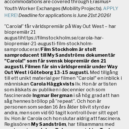
accommodations are covered through Erasmus+
Youth Worker Exchanges (Mobility Projects).
APPLY
HERE!
Deadline for applications is June 21st 2026!
”Carola!” får världspremiär på Way Out West – har
biopremiär 21
augustihttps://filmstockholm.se/carola-har-
biopremiar-21-augusti-film-stockholm-
samproducerar/
Film Stockholm är stolt
samproducent till My Sandströms dokumentär
"Carola!" som får svensk biopremiär den 21
augusti. Filmen får sin världspremiär under Way
Out West i Göteborg 13-15 augusti.
Med tillgång
till ett unikt material ger filmen "Carola!" en inblick i
människan
Carola Häggkvists
liv. Hon är artisten
som älskats av publiken i decennier och som
fascinerade
Ingmar Bergman
i så hög grad att han
såg hennes bröllop på ”repeat”. Och hon är
personen som sedan 16 års ålder blivit styrd av
andra, men som vid 60 tagit kontroll över sitt eget
liv. Hon är Carola och hon slutar aldrig att fascinera.
Regissören
My Sandström
, har tillsammans med