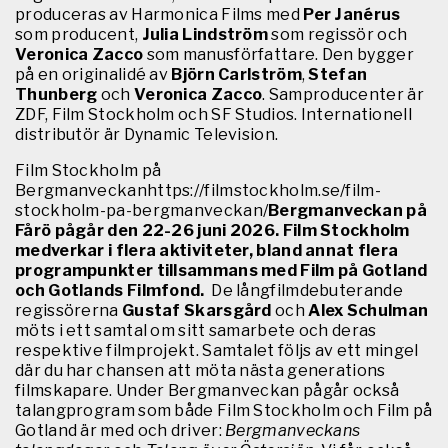
produceras av Harmonica Films med
Per Janérus
som producent,
Julia Lindström
som regissör och
Veronica Zacco
som manusförfattare. Den bygger
på en originalidé av
Björn Carlström
,
Stefan
Thunberg
och
Veronica Zacco
. Samproducenter är
ZDF, Film Stockholm och SF Studios. Internationell
distributör är Dynamic Television.
Film Stockholm på
Bergmanveckanhttps://filmstockholm.se/film-
stockholm-pa-bergmanveckan/
Bergmanveckan på
Fårö pågår den 22-26 juni 2026. Film Stockholm
medverkar i flera aktiviteter, bland annat flera
programpunkter tillsammans med Film på Gotland
och Gotlands Filmfond.
De långfilmdebuterande
regissörerna
Gustaf Skarsgård
och
Alex Schulman
möts i ett samtal om sitt samarbete och deras
respektive filmprojekt. Samtalet följs av ett mingel
där du har chansen att möta nästa generations
filmskapare.
Under Bergmanveckan pågår också
talangprogram som både Film Stockholm och Film på
Gotland är med och driver:
Bergmanveckans