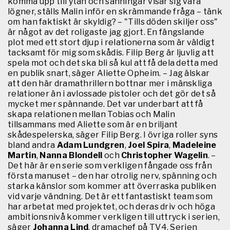
komma upp till ytan och sanningar visar sig vara
lögner, ställs Malin inför en skrämmande fråga – tänk
om han faktiskt är skyldig? – "Tills döden skiljer oss"
är något av det roligaste jag gjort. En fängslande
plot med ett stort djup i relationerna som är väldigt
tacksamt för mig som skådis. Filip Berg är ljuvlig att
spela mot och det ska bli så kul att få dela detta med
en publik snart, säger Aliette Opheim. – Jag älskar
att den här dramathrillern bottnar mer i mänskliga
relationer än i avlossade pistoler och det gör det så
mycket mer spännande. Det var underbart att få
skapa relationen mellan Tobias och Malin
tillsammans med Aliette som är en briljant
skådespelerska, säger Filip Berg. I övriga roller syns
bland andra
Adam Lundgren
,
Joel Spira
,
Madeleine
Martin
,
Nanna Blondell
och
Christopher Wagelin
. –
Det här är en serie som verkligen fångade oss från
första manuset – den har otrolig nerv, spänning och
starka känslor som kommer att överraska publiken
vid varje vändning. Det är ett fantastiskt team som
har arbetat med projektet, och deras driv och höga
ambitionsnivå kommer verkligen till uttryck i serien,
säger
Johanna Lind
, dramachef på TV4. Serien