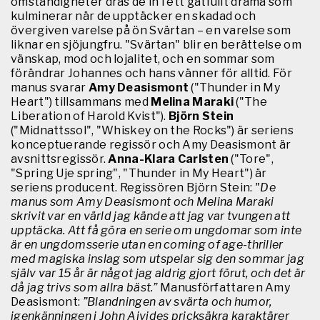
omständigheter dras de in i ett gåtfullt drama som
kulminerar när de upptäcker en skadad och
övergiven varelse på ön Svärtan – en varelse som
liknar en sjöjungfru. "Svärtan" blir en berättelse om
vänskap, mod och lojalitet, och en sommar som
förändrar Johannes och hans vänner för alltid. För
manus svarar
Amy Deasismont
("Thunder in My
Heart") tillsammans med
Melina Maraki
("The
Liberation of Harold Kvist").
Björn Stein
("Midnattssol", "Whiskey on the Rocks") är seriens
konceptuerande regissör och Amy Deasismont är
avsnittsregissör.
Anna-Klara Carlsten
("Tore",
"Spring Uje spring", "Thunder in My Heart") är
seriens producent. Regissören Björn Stein:
"De
manus som Amy Deasismont och Melina Maraki
skrivit var en värld jag kände att jag var tvungen att
upptäcka. Att få göra en serie om ungdomar som inte
är en ungdomsserie utan en coming of age-thriller
med magiska inslag som utspelar sig den sommar jag
själv var 15 år är något jag aldrig gjort förut, och det är
då jag trivs som allra bäst.”
Manusförfattaren Amy
Deasismont:
”Blandningen av svärta och humor,
igenkänningen i John Ajvides pricksäkra karaktärer