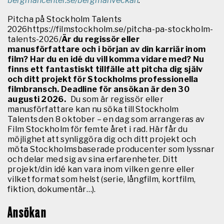
bergmancenter.se/bergmanveckan
.
Pitcha på Stockholm Talents
2026https://filmstockholm.se/pitcha-pa-stockholm-
talents-2026/
Är du regissör eller
manusförfattare och i början av din karriär inom
film? Har du en idé du vill komma vidare med? Nu
finns ett fantastiskt tillfälle att pitcha dig själv
och ditt projekt för Stockholms professionella
filmbransch. Deadline för ansökan är den 30
augusti 2026.
Du som är regissör eller
manusförfattare kan nu söka till Stockholm
Talents den 8 oktober – en dag som arrangeras av
Film Stockholm för femte året i rad. Här får du
möjlighet att synliggöra dig och ditt projekt och
möta Stockholmsbaserade producenter som lyssnar
och delar med sig av sina erfarenheter. Ditt
projekt/din idé kan vara inom vilken genre eller
vilket format som helst (serie, långfilm, kortfilm,
fiktion, dokumentär…).
Ansökan