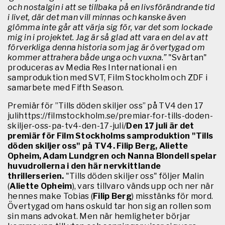
och nostalgin i att se tillbaka på en livsförändrande tid
i livet, där det man vill minnas och kanske även
glömma inte går att värja sig för, var det som lockade
mig in i projektet. Jag är så glad att vara en del av att
förverkliga denna historia som jag är övertygad om
kommer attrahera både unga och vuxna.”
"Svärtan"
produceras av Media Res International i en
samproduktion med SVT, Film Stockholm och ZDF i
samarbete med Fifth Season.
Premiär för ”Tills döden skiljer oss” på TV4 den 17
julihttps://filmstockholm.se/premiar-for-tills-doden-
skiljer-oss-pa-tv4-den-17-juli/
Den 17 juli är det
premiär för Film Stockholms samproduktion "Tills
döden skiljer oss" på TV4. Filip Berg, Aliette
Opheim, Adam Lundgren och Nanna Blondell spelar
huvudrollerna i den här nervkittlande
thrillerserien.
"Tills döden skiljer oss" följer Malin
(
Aliette Opheim
), vars tillvaro vänds upp och ner när
hennes make Tobias (
Filip Berg
) misstänks för mord.
Övertygad om hans oskuld tar hon sig an rollen som
sin mans advokat. Men när hemligheter börjar