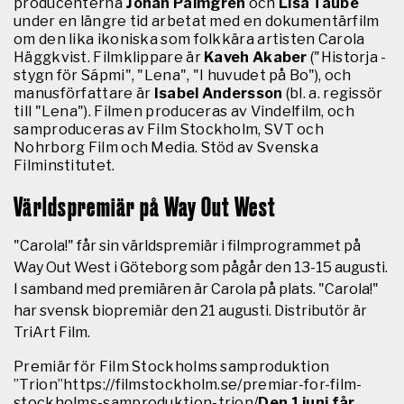
producenterna
Johan Palmgren
och
Lisa Taube
under en längre tid arbetat med en dokumentärfilm
om den lika ikoniska som folkkära artisten Carola
Häggkvist. Filmklippare är
Kaveh Akaber
("Historja -
stygn för Sápmi", "Lena", "I huvudet på Bo"), och
manusförfattare är
Isabel Andersson
(bl. a. regissör
till "Lena"). Filmen produceras av Vindelfilm, och
samproduceras av Film Stockholm, SVT och
Nohrborg Film och Media. Stöd av Svenska
Filminstitutet.
Världspremiär på Way Out West
"Carola!" får sin världspremiär i filmprogrammet på
Way Out West i Göteborg som pågår den 13-15 augusti.
I samband med premiären är Carola på plats. "Carola!"
har svensk biopremiär den 21 augusti. Distributör är
TriArt Film.
Premiär för Film Stockholms samproduktion
”Trion”https://filmstockholm.se/premiar-for-film-
stockholms-samproduktion-trion/
Den 1 juni får