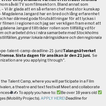
nom såväl TV som filmsektorn. Bland annat som
– Vi är glada att en så erfaren chef med stor kunskap
 – Magdalena Jangard har en bred och lång erfarenhet
ch har därmed goda förutsättningar för att lyckas i
ör filmen i regionen och jag ser verkligen fram emot att
ena Jangard tillträder rollen som tillfällig vd för
m och arbetet drivs i nära samarbete med Stockholms
stillfällen, gynnar lokala näringsidkare och den regionala
rope-talent-camp-deadline-21-juni/
Talangnätverket
romsø. Sista dagen för ansökan är den 21 juni.
Se
nization are you applying through".
he Talent Camp, where you will participate in a Film
valen, a theatre and text festival! Meet and collaborate
ences
✍
To apply you have to:
Be over 18 years old
s (Mobility Projects).
APPLY HERE!
Deadline for