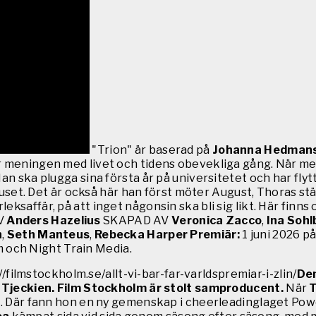
"Trion" är baserad på
Johanna Hedman
r meningen med livet och tidens obevekliga gång. När med
an ska plugga sina första år på universitetet och har flyt
 huset. Det är också här han först möter August, Thoras stä
saffär, på att inget någonsin ska bli sig likt. Här finns o
AV
Anders Hazelius
SKAPAD AV
Veronica Zacco
,
Ina Sohl
n
,
Seth Manteus
,
Rebecka Harper
Premiär:
1 juni 2026 p
 och Night Train Media.
://filmstockholm.se/allt-vi-bar-far-varldspremiar-i-zlin/
Den
 i Tjeckien. Film Stockholm är stolt samproducent.
När
T
lm. Där fann hon en ny gemenskap i cheerleadinglaget Powe