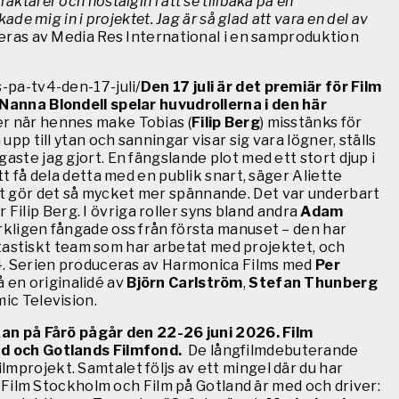
ktärer och nostalgin i att se tillbaka på en
ade mig in i projektet. Jag är så glad att vara en del av
ras av Media Res International i en samproduktion
s-pa-tv4-den-17-juli/
Den 17 juli är det premiär för Film
Nanna Blondell spelar huvudrollerna i den här
ner när hennes make Tobias (
Filip Berg
) misstänks för
 till ytan och sanningar visar sig vara lögner, ställs
gaste jag gjort. En fängslande plot med ett stort djup i
att få dela detta med en publik snart, säger Aliette
det gör det så mycket mer spännande. Det var underbart
Filip Berg. I övriga roller syns bland andra
Adam
erkligen fångade oss från första manuset – den har
ntastiskt team som har arbetat med projektet, och
4. Serien produceras av Harmonica Films med
Per
 en originalidé av
Björn Carlström
,
Stefan Thunberg
ic Television.
n på Fårö pågår den 22-26 juni 2026. Film
nd och Gotlands Filmfond.
De långfilmdebuterande
lmprojekt. Samtalet följs av ett mingel där du har
lm Stockholm och Film på Gotland är med och driver: