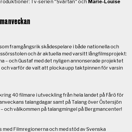
produktioner: Tv-serien "Svärtan" och
Marie-Louise
rgmanveckan
d som framgångsrik skådespelare i både nationella och
issörsstolen och är aktuella med varsitt långfilmsprojekt:
na – och Gustaf med det nyligen annonserade projektet
och varför de valt att plocka upp taktpinnen för varsin
ing 40 filmare i utveckling från hela landet på Fårö för
rgmanveckans talangdagar samt på Talang över Östersjön
an – och välkommen på talangmingel på Bergmancenter!
ans med Filmregionerna och med stöd av Svenska