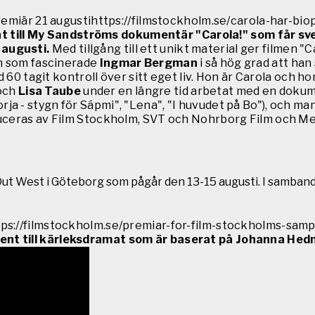
premiär 21 augustihttps://filmstockholm.se/carola-har-bi
 till My Sandströms dokumentär "Carola!" som får sven
 augusti.
Med tillgång till ett unikt material ger filmen "
ch som fascinerade
Ingmar Bergman
i så hög grad att ha
 60 tagit kontroll över sitt eget liv. Hon är Carola och ho
och
Lisa Taube
under en längre tid arbetat med en dokume
orja - stygn för Sápmi", "Lena", "I huvudet på Bo"), och m
uceras av Film Stockholm, SVT och Nohrborg Film och Med
Out West i Göteborg som pågår den 13-15 augusti. I samband
ps://filmstockholm.se/premiar-for-film-stockholms-samp
ent till kärleksdramat som är baserat på Johanna He