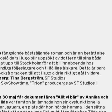
s
fängslande bästsäljande roman och är en berättelse
elålders Hugo blir uppsökt av dottern till sina båda
tat upp till Stockholm för att bli inneboende hos
ndiga följeslagare och tillfällige älskare. Detta är bara
ckså orsaken till att Hugo aldrig riktigt gått vidare.
berg
,
Tina Bergström
, SF Studios
å SkyShowtime. "Trion" produceras av SF Studios i
 30 maj får dokumentären "Allt vi bär" av Annika och
ilde
var femton år lämnade hon sin dysfunktionella
r Jaguars, en plats där hon hörde hemma. I den slitna