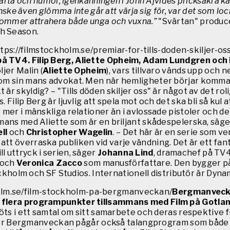
rta och humor, igenkänningen i John Ajvides pricksäkra kara
nske även glömma inte går att värja sig för, var det som lock
 kommer attrahera både unga och vuxna.”
"Svärtan" produce
th Season.
https://filmstockholm.se/premiar-for-tills-doden-skiljer-os
å TV4. Filip Berg, Aliette Opheim, Adam Lundgren och 
ljer Malin (
Aliette Opheim
), vars tillvaro vänds upp och 
om sin mans advokat. Men när hemligheter börjar komma upp
r skyldig? – "Tills döden skiljer oss" är något av det roli
Filip Berg är ljuvlig att spela mot och det ska bli så kul 
r mer i mänskliga relationer än i avlossade pistoler och 
mans med Aliette som är en briljant skådespelerska, säger 
ll
och
Christopher Wagelin
. – Det här är en serie som v
att överraska publiken vid varje vändning. Det är ett fa
l uttryck i serien, säger
Johanna Lind
, dramachef på TV
 och
Veronica Zacco
som manusförfattare. Den bygger på
kholm och SF Studios. Internationell distributör är Dynam
olm.se/film-stockholm-pa-bergmanveckan/
Bergmanvecka
at flera programpunkter tillsammans med Film på Gotla
ts i ett samtal om sitt samarbete och deras respektive fi
r Bergmanveckan pågår också talangprogram som både Fi