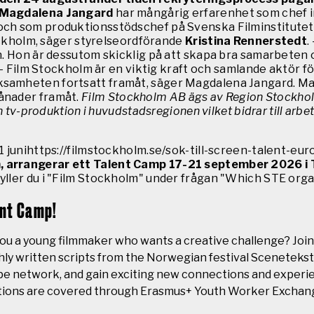
Magdalena Jangard
har mångårig erfarenhet som chef i
ch som produktionsstödschef på Svenska Filminstitutet. 
tockholm, säger styrelseordförande
Kristina Rennerstedt
.
n. Hon är dessutom skicklig på att skapa bra samarbeten o
 – Film Stockholm är en viktig kraft och samlande aktör f
amheten fortsatt framåt, säger Magdalena Jangard. Magdal
ånader framåt.
Film Stockholm AB ägs av Region Stockhol
 tv-produktion i huvudstadsregionen vilket bidrar till arbet
1 junihttps://filmstockholm.se/sok-till-screen-talent-eu
, arrangerar ett Talent Camp 17-21 september 2026 i T
yller du i "Film Stockholm" under frågan "Which STE orga
ent Camp!
ou a young filmmaker who wants a creative challenge? Join t
ly written scripts from the Norwegian festival Sceneteksti
pe network, and gain exciting new connections and experi
tions are covered through Erasmus+ Youth Worker Exchange