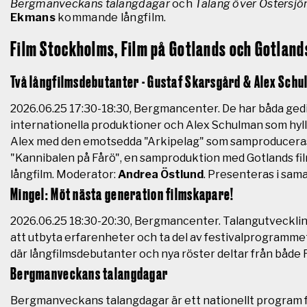
Bergmanveckans talangdagar
och
Talang över Östersjö
Ekmans
kommande långfilm.
Film Stockholms, Film på Gotlands och Gotla
Två långfilmsdebutanter - Gustaf Skarsgård & Alex Sch
2026.06.25 17:30-18:30, Bergmancenter.
De har båda gedi
internationella produktioner och Alex Schulman som hyllad
Alex med den emotsedda "Arkipelag" som samproduceras 
"Kannibalen på Fårö", en samproduktion med Gotlands film
långfilm.
Moderator:
Andrea Östlund
.
Presenteras i sam
Mingel: Möt nästa generation filmskapare!
2026.06.25 18:30-20:30, Bergmancenter.
Talangutveckling
att utbyta erfarenheter och ta del av festivalprogramme
där långfilmsdebutanter och nya röster deltar från båd
Bergmanveckans talangdagar
Bergmanveckans talangdagar är ett nationellt program f