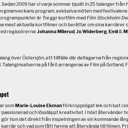
.
Sedan 2009 har vi varje sommar bjudit in 25 talanger från
ergmanveckans program, exklusiva möten med festivalens 
 programpunkter är
Tre ggr kortfilm med Film Stockholm De
na mest aktuella kortfilmer och berättar om sina karriärer o
ed regissörerna:
Johanna Milerud
,
Jo Widerberg
,
Emil
&
M
lang över Östersjön, ett tillfälle där deltagarna från reg
.
Talanginsatserna på Fårö arrangeras av Film på Gotland
apet
har som
Marie-Louise Ekman
förkroppsligat lek och lust i s
assionerad och lössläppt kreativitet. I höst återvänder hon
 gör hon det direkt från inspelningen av sin kommande långf
rriär och vad som fått henne att återvända till filmen. Pris