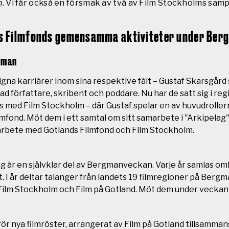
n
.
Vi får också en försmak av två av Film Stockholms sam
nds Filmfonds gemensamma aktiviteter under Be
ulman
gna karriärer inom sina respektive fält – Gustaf Skarsgår
 författare, skribent och poddare. Nu har de satt sig i reg
med Film Stockholm – där Gustaf spelar en av huvudroller
fond. Möt dem i ett samtal om sitt samarbete i "Arkipelag" 
arbete med Gotlands Filmfond och Film Stockholm.
 är en självklar del av Bergmanveckan. Varje år samlas omkr
t. I år deltar talanger från landets 19 filmregioner på Be
e Film Stockholm och Film på Gotland. Möt dem under veck
ör nya filmröster, arrangerat av Film på Gotland tillsamm