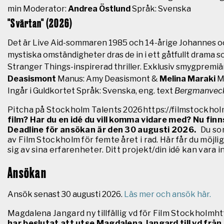
min Moderator:
Andrea Östlund
Språk: Svenska
"Svärtan" (2026)
Det är Live Aid-sommaren 1985 och 14-årige Johannes och
mystiska omständigheter dras de in i ett gåtfullt drama s
Stranger Things-inspirerad thriller. Exklusiv smygpremiär
Deasismont
Manus: Amy Deasismont &
Melina Maraki
M
Ingår i Guldkortet Språk: Svenska, eng. text
Bergmanvecka
Pitcha på Stockholm Talents 2026https://filmstockho
film? Har du en idé du vill komma vidare med? Nu finns
Deadline för ansökan är den 30 augusti 2026.
Du som
av Film Stockholm för femte året i rad. Här får du möj
sig av sina erfarenheter. Ditt projekt/din idé kan vara i
Ansökan
Ansök senast 30 augusti 2026.
Läs mer och ansök här.
Magdalena Jangard ny tillfällig vd för Film Stockholmh
har beslutat att utse Magdalena Jangard till vd från