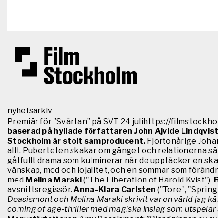
Hoppa till huvudinnehåll
nyhetsarkiv
Premiär för ”Svärtan” på SVT 24 julihttps://filmstockho
baserad på hyllade författaren John Ajvide Lindqvi
Stockholm är stolt samproducent.
Fjortonårige Johan
allt. Puberteten skakar om gänget och relationerna sät
gåtfullt drama som kulminerar när de upptäcker en skad
vänskap, mod och lojalitet, och en sommar som förändr
med
Melina Maraki
("The Liberation of Harold Kvist").
B
avsnittsregissör.
Anna-Klara Carlsten
("Tore", "Spring
Deasismont och Melina Maraki skrivit var en värld jag k
coming of age-thriller med magiska inslag som utspelar sig