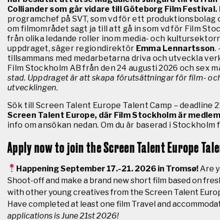
Colliander som går vidare till Göteborg Film Festival.
programchef på SVT, som vd för ett produktionsbolag o
om filmområdet sagt ja till att gå in som vd för Film S
från olika ledande roller inom media- och kultursektor
uppdraget, säger regiondirektör
Emma Lennartsson
.
tillsammans med medarbetarna driva och utveckla verks
Film Stockholm AB från den 24 augusti 2026 och sex m
stad. Uppdraget är att skapa förutsättningar för film- och
utvecklingen.
Sök till Screen Talent Europe Talent Camp – deadline 2
Screen Talent Europe, där Film Stockholm är medlem
info om ansökan nedan. Om du är baserad i Stockholm f
Apply now to join the Screen Talent Europe Tal
Happening September 17.-21. 2026 in Tromsø!
Are y
Shoot-off and make a brand new short film based on fresh
with other young creatives from the Screen Talent Euro
Have completed at least one film Travel and accommoda
applications is June 21st 2026!