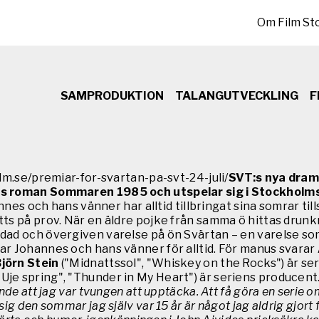
Sekundär meny
Om Film St
SAMPRODUKTION
TALANGUTVECKLING
F
lm.se/premiar-for-svartan-pa-svt-24-juli/
SVT:s nya drama
sts roman Sommaren 1985 och utspelar sig i Stockholm
nes och hans vänner har alltid tillbringat sina somrar 
ts på prov. När en äldre pojke från samma ö hittas drunk
ad och övergiven varelse på ön Svärtan – en varelse som 
ar Johannes och hans vänner för alltid. För manus svarar
jörn Stein
("Midnattssol", "Whiskey on the Rocks") är s
 Uje spring", "Thunder in My Heart") är seriens producent
ände att jag var tvungen att upptäcka. Att få göra en seri
 den sommar jag själv var 15 år är något jag aldrig gjort fö