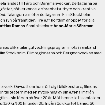
 hela landet till Fårö och Bergmanveckan. Deltagarna på
gäster, nätverkande, erfarenhetsutbyte och kreativa
but
. Talangerna möter deltagarna i Film Stockholm
ch syn på framtiden. Tre ggr kortfilm är öppet för alla
attias Ramos
.
Samtalsledare:
Anne-Marie Söhrman
ionernas olika talangutvecklingsprogram möts i samband
, Film Stockholm, Filmregionerna och Bergmanveckan med
ina verk. Oavsett om hon rört sig i bildkonstens, filmens
 till teatern med en nytolkning av sin egen film från
ilm – sin första på över 20 år. Möt henne i ett samtal om
: 130 kr/100 kr under 26. Ingår i Guldkortet Längd: 60