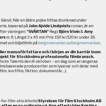
 Särsö. När en äldre pojke hittas drunknad under
erie, baserad på
John Ajvide Lindqvists
roman, är en
fter visningen.
"SVÄRTAN"
Regi:
Björn Stein
&
Amy
ers
m. fl. Längd: 2 x 45 min Pris: 150 kr/120 kr under 26.
et och biljettinfo på
bergmancenter.se/bergmanveckan
.
ller manusförfattare och i början av din karriär inom
 projekt för Stockholms professionella filmbransch.
ckholm Talents den 8 oktober – en dag som arrangeras
kholmsbaserade producenter som lyssnar och delar med
film, kortfilm, fiktion, dokumentär…).
d-for-film-stockholm/
Styrelsen för Film Stockholm AB
efter en ny ordinarie vd. Hon efterträder Kristina