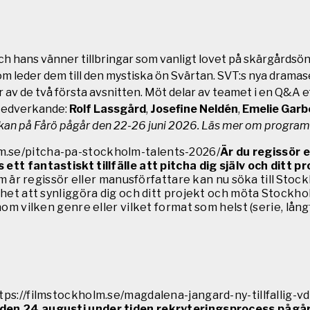
 hans vänner tillbringar som vanligt lovet på skärgårdsön
om leder dem till den mystiska ön Svärtan. SVT:s nya dramas
 av de två första avsnitten. Möt delar av teamet i en Q&A e
edverkande:
Rolf Lassgård
,
Josefine Neldén
,
Emelie Garb
n på Fårö pågår den 22-26 juni 2026. Läs mer om programm
lm.se/pitcha-pa-stockholm-talents-2026/
Är du regissör e
 ett fantastiskt tillfälle att pitcha dig själv och ditt
 är regissör eller manusförfattare kan nu söka till Sto
lighet att synliggöra dig och ditt projekt och möta Stoc
nom vilken genre eller vilket format som helst (serie, lång
ttps://filmstockholm.se/magdalena-jangard-ny-tillfallig-v
 den 24 augusti under tiden rekryteringsprocess pågår 