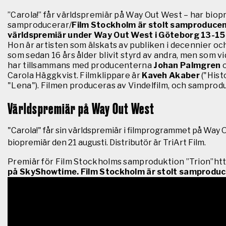
”Carola!” får världspremiär på Way Out West – har bio
samproducerar/
Film Stockholm är stolt samproducent
världspremiär under Way Out West i Göteborg 13-15
Hon är artisten som älskats av publiken i decennier o
som sedan 16 års ålder blivit styrd av andra, men som vid
har tillsammans med producenterna
Johan Palmgren
Carola Häggkvist. Filmklippare är
Kaveh Akaber
("Hist
"Lena"). Filmen produceras av Vindelfilm, och samprod
Världspremiär på Way Out West
"Carola!" får sin världspremiär i filmprogrammet på Way 
biopremiär den 21 augusti. Distributör är TriArt Film.
Premiär för Film Stockholms samproduktion ”Trion”htt
på SkyShowtime. Film Stockholm är stolt samproduc