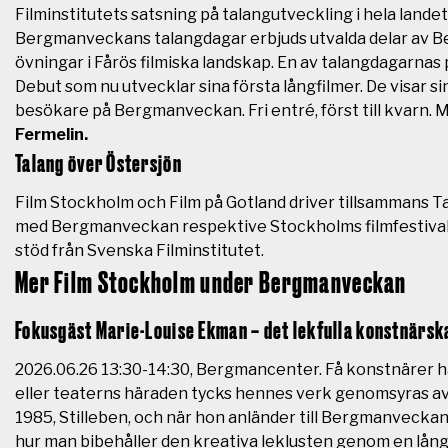
Filminstitutets satsning på talangutveckling i hela landet
Bergmanveckans talangdagar erbjuds utvalda delar av B
övningar i Fårös filmiska landskap.
En av talangdagarnas
Debut som nu utvecklar sina första långfilmer. De visar si
besökare på Bergmanveckan. Fri entré, först till kvarn.
M
Fermelin.
Talang över Östersjön
Film Stockholm och Film på Gotland driver tillsammans Ta
med Bergmanveckan respektive Stockholms filmfestival
stöd från Svenska Filminstitutet.
Mer Film Stockholm under Bergmanveckan
Fokusgäst Marie-Louise Ekman – det lekfulla konstnärsk
2026.06.26 13:30-14:30, Bergmancenter. Få konstnärer 
eller teaterns häraden tycks hennes verk genomsyras av p
1985, Stilleben, och när hon anländer till Bergmanveckan
hur man bibehåller den kreativa leklusten genom en lång ka