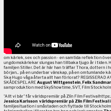
om kärlek, sex och passion - en samtida reflektion öve
ungdomskärlekar slungas han tillbaka tjugo år i tiden. H
familjen Stiller. Det är här han träffar Thora, dottern i
början... på en underbar vänskap, på en omtumlande kärlek
Ska Hugo våga återta allt han förlorat? REGISSERAD 
SKÅDESPELARE
August Wittgenstein
,
Felix Sandma
samproduktion med SkyShowtime, SVT, Film Stockholm
”Allt vi bär” får världspremiär på Zlín Film Festivalhttps
Jessica Karlsson världspremiär på Zlín Film Festival
familjesituation i småstaden och flyttade till Stockho