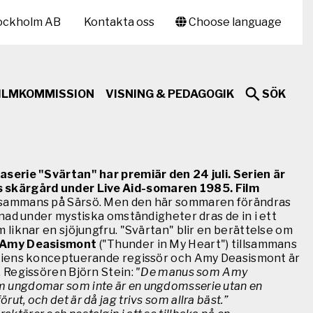
ockholm AB
Kontakta oss
Choose language
ILMKOMMISSION
VISNING & PEDAGOGIK
SÖK
serie "Svärtan" har premiär den 24 juli. Serien är
s skärgård under Live Aid-somaren 1985. Film
tillsammans på Särsö. Men den här sommaren förändras
nad under mystiska omständigheter dras de in i ett
liknar en sjöjungfru. "Svärtan" blir en berättelse om
Amy Deasismont
("Thunder in My Heart") tillsammans
eriens konceptuerande regissör och Amy Deasismont är
. Regissören Björn Stein:
"De manus som Amy
e om ungdomar som inte är en ungdomsserie utan en
rut, och det är då jag trivs som allra bäst.”