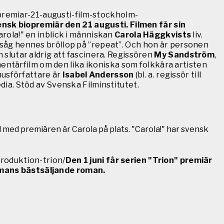
opremiar-21-augusti-film-stockholm-
sk biopremiär den 21 augusti. Filmen får sin
Carola!" en inblick i människan
Carola Häggkvists
liv.
n såg hennes bröllop på ”repeat”. Och hon är personen
n slutar aldrig att fascinera. Regissören
My Sandström
,
ntärfilm om den lika ikoniska som folkkära artisten
anusförfattare är
Isabel Andersson
(bl. a. regissör till
ia. Stöd av Svenska Filminstitutet.
 med premiären är Carola på plats. "Carola!" har svensk
roduktion-trion/
Den 1 juni får serien "Trion" premiär
dmans bästsäljande roman.