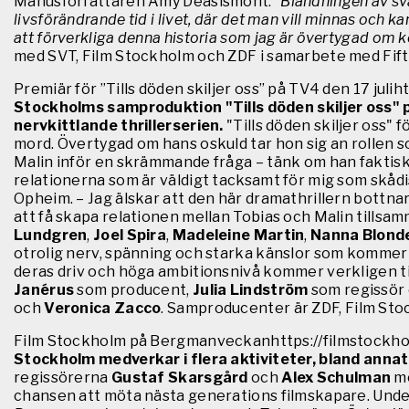
Manusförfattaren Amy Deasismont:
”Blandningen av svä
livsförändrande tid i livet, där det man vill minnas och ka
att förverkliga denna historia som jag är övertygad om
med SVT, Film Stockholm och ZDF i samarbete med Fif
Premiär för ”Tills döden skiljer oss” på TV4 den 17 juli
Stockholms samproduktion "Tills döden skiljer oss" p
nervkittlande thrillerserien.
"Tills döden skiljer oss" fö
mord. Övertygad om hans oskuld tar hon sig an rollen s
Malin inför en skrämmande fråga – tänk om han faktiskt ä
relationerna som är väldigt tacksamt för mig som skådis. 
Opheim. – Jag älskar att den här dramathrillern bottna
att få skapa relationen mellan Tobias och Malin tillsam
Lundgren
,
Joel Spira
,
Madeleine Martin
,
Nanna Blonde
otrolig nerv, spänning och starka känslor som kommer 
deras driv och höga ambitionsnivå kommer verkligen til
Janérus
som producent,
Julia Lindström
som regissör
och
Veronica Zacco
. Samproducenter är ZDF, Film Stoc
Film Stockholm på Bergmanveckanhttps://filmstockh
Stockholm medverkar i flera aktiviteter, bland ann
regissörerna
Gustaf Skarsgård
och
Alex Schulman
mö
chansen att möta nästa generations filmskapare.
Unde