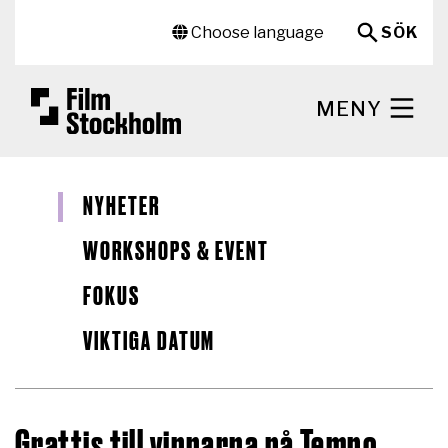
Hoppa till huvudinnehåll
Sekundär meny
Choose language
SÖK
MENY
NYHETER
WORKSHOPS & EVENT
FOKUS
VIKTIGA DATUM
Grattis till vinnarna på Tempo