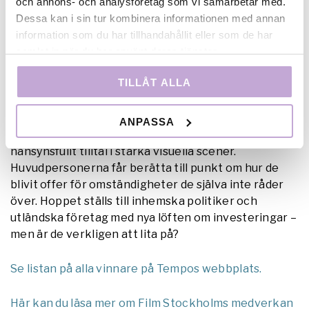
och annons- och analysföretag som vi samarbetar med.
samarbete med Film Stockholm AB, SVT
Dessa kan i sin tur kombinera informationen med annan
Dokumentär och Svenska Filminstitutet.
information som du har tillhandahållit eller som de har
samlat in när du har använt deras tjänster.
Vinnare
TILLÅT ALLA
Katwe
(arbetstitel) av
Nima Shirali
Juryns motivering:
Regissören närmar sig ett
ANPASSA
tragiskt öde och en komplex situation med ett
hänsynsfullt tilltal i starka visuella scener.
Huvudpersonerna får berätta till punkt om hur de
blivit offer för omständigheter de själva inte råder
över. Hoppet ställs till inhemska politiker och
utländska företag med nya löften om investeringar –
men är de verkligen att lita på?
Se listan på alla vinnare på Tempos webbplats.
Här kan du läsa mer om Film Stockholms medverkan