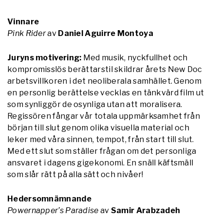
Vinnare
Pink Rider
av
Daniel Aguirre Montoya
Juryns motivering:
Med musik, nyckfullhet och
kompromisslös berättarstil skildrar årets New Doc
arbetsvillkoren i det neoliberala samhället. Genom
en personlig berättelse vecklas en tänkvärd film ut
som synliggör de osynliga utan att moralisera.
Regissören fångar vår totala uppmärksamhet från
början till slut genom olika visuella material och
leker med våra sinnen, tempot, från start till slut.
Med ett slut som ställer frågan om det personliga
ansvaret i dagens gigekonomi. En snäll käftsmäll
som slår rätt på alla sätt och nivåer!
Hedersomnämnande
Powernapper’s Paradise
av
Samir Arabzadeh