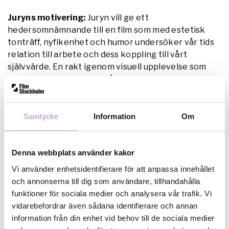
Juryns motivering:
Juryn vill ge ett
hedersomnämnande till en film som med estetisk
tonträff, nyfikenhet och humor undersöker vår tids
relation till arbete och dess koppling till vårt
självvärde. En rakt igenom visuell upplevelse som
vaggar tittaren genom frågeställningar som
synliggör västvärldens föreställning om
produktivitet. Det otroligt vackra fotot och filmens
långsamma tempo framhäver filmens budskap och
Samtycke
Information
Om
lämnar oss med en känsla av hopp om en annan
verklighet bortom kapitalismens krav på vår tid och
produktivitet.
Denna webbplats använder kakor
Vi använder enhetsidentifierare för att anpassa innehållet
TEMPO PITCH
och annonserna till dig som användare, tillhandahålla
funktioner för sociala medier och analysera vår trafik. Vi
Tempo Pitch är tävlingen för nya
vidarebefordrar även sådana identifierare och annan
dokumentärfilmsidéer. Vinnande projekt tilldelas 90
information från din enhet vid behov till de sociala medier
000 kr i utvecklingsmedel. Tävlingen arrangeras i